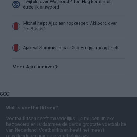
Twijfels over Weghorst? Ten Hag komt met
duidelijk antwoord
Míchel helpt Ajax aan topkeeper: ‘Akkoord over
Ter Stegen’
Ajax wil Sommer, maar Club Brugge mengt zich
Meer Ajax-nieuws
GGG
Wat is voetbalflitsen?
Voetbalflitsen heeft maandelijks 1,4 miljoen unieke
bezoekers en is daarmee de derde grootste voetbalsite
van Nederland. Voetbalflitsen heeft het meest
opvallende en grappige voetbalnieuws.