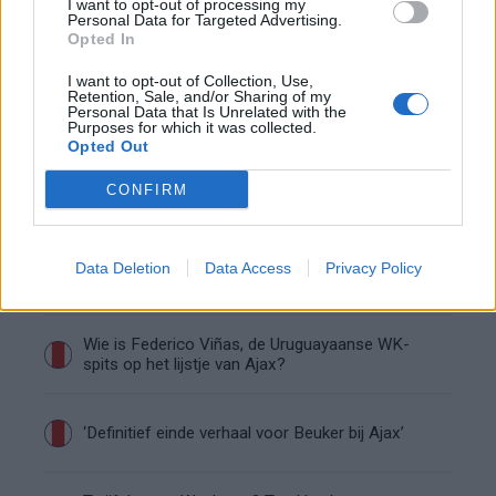
I want to opt-out of processing my
Personal Data for Targeted Advertising.
Zo overtuigde PSV Sven Mijnans en bleef Ajax
Opted In
met lege handen achter
I want to opt-out of Collection, Use,
Retention, Sale, and/or Sharing of my
Waarom steeds meer sleutelfiguren Ajax
Personal Data that Is Unrelated with the
Purposes for which it was collected.
verlaten
Opted Out
Steijn: ‘Bergwijn was niet mijn eerste keus als
CONFIRM
Ajax-aanvoerder’
Van Gaal-vertrek markeert einde van bestuurlijke
Data Deletion
Data Access
Privacy Policy
Ajax-fase
Wie is Federico Viñas, de Uruguayaanse WK-
spits op het lijstje van Ajax?
‘Definitief einde verhaal voor Beuker bij Ajax’