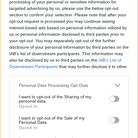
processing of your personal or sensitive information for
targeted advertising by us, please use the below opt-out
section to confirm your selection. Please note that after your
De eerste Míchel-dagen bij Ajax: Blind coacht,
Gloukh krijgt standje en Ceballos wordt gebeld
opt-out request is processed you may continue seeing
interest-based ads based on personal information utilized by
us or personal information disclosed to third parties prior to
Steur kiest voor Newcastle na gemiste
your opt-out. You may separately opt-out of the further
duidelijkheid bij Ajax
disclosure of your personal information by third parties on the
IAB’s list of downstream participants. This information may
also be disclosed by us to third parties on the
IAB’s List of
Blind kan bij Ajax de speler naast Míchel worden
Downstream Participants
that may further disclose it to other
third parties.
“Twente was toen niet haalbaar”: Weghorst blikt
Personal Data Processing Opt Outs
terug op Ajax-keuze
I want to opt-out of the Sharing of my
personal data.
De transferprioriteiten van Ajax worden steeds
Opted In
duidelijker
I want to opt-out of the Sale of my
Personal Data.
Ajax begint voorbereiding met nederlaag: zo ziet
Opted In
de route naar PEC eruit