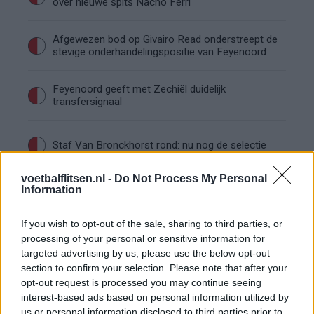
over nieuwe spits Nacho Ferri
Afgewezen bod op Givairo Read onderstreept de
stevige onderhandelingspositie van Feyenoord
Feyenoord geeft met Zechiël duidelijk
transfersignaal
Staf Van Bronckhorst rond: nu nog de selectie
voetbalflitsen.nl -
Do Not Process My Personal
Feyenoord lost met nieuwe controleur direct
Information
groot probleem van vorig seizoen op
If you wish to opt-out of the sale, sharing to third parties, or
Feyenoord begint voorbereiding overtuigend: zo
processing of your personal or sensitive information for
ziet de route naar de seizoensstart eruit
targeted advertising by us, please use the below opt-out
section to confirm your selection. Please note that after your
opt-out request is processed you may continue seeing
Givairo Read spreekt zich uit over Feyenoord-
interest-based ads based on personal information utilized by
toekomst: 'Het kan nog alle kanten op'
us or personal information disclosed to third parties prior to