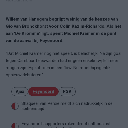
Willem van Hanegem begrijpt weinig van de keuzes van
Gio van Bronckhorst voor Colin Kazim-Richards. Als het
aan 'De Kromme' ligt, speelt Michiel Kramer in de punt
van de aanval bij Feyenoord.
''Dat Michiel Kramer nog niet speelt, is belachelijk. Na zijn goal
tegen Cambuur Leeuwarden had er geen enkele twijfel meer
mogen zijn. Hij zat toen in een flow. Nu moet hij eigenlijk
opnieuw debuteren.''
Ajax
Feyenoord
PSV
Shaqueel van Persie meldt zich nadrukkelijk in de
spitsenstrijd
Feyenoord-supporters raken direct enthousiast