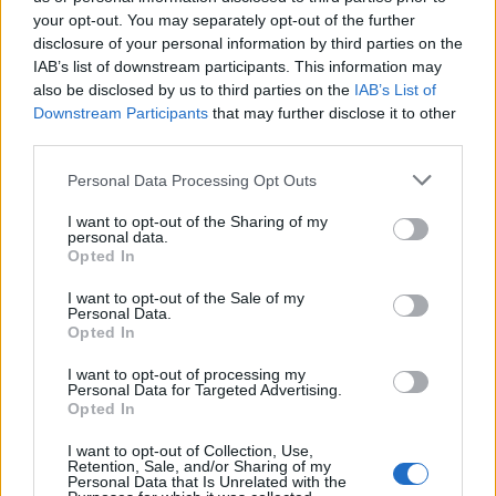
your opt-out. You may separately opt-out of the further
Feyenoord zoekt nieuwe nummer één na
disclosure of your personal information by third parties on the
dreigend vertrek Wellenreuther
IAB’s list of downstream participants. This information may
also be disclosed by us to third parties on the
IAB’s List of
Downstream Participants
that may further disclose it to other
Feyenoord doet voorstel aan beoogde nieuwe
eerste keeper
third parties.
Personal Data Processing Opt Outs
Saoedische topclub maakt werk van Hadj
Moussa: Feyenoord wacht op bod
I want to opt-out of the Sharing of my
personal data.
Opted In
Mats Deijl neemt definitief afscheid van
Deventer: Feyenoorder zet woning te koop
I want to opt-out of the Sale of my
Personal Data.
Opted In
Van Beukering haalt hard uit na opmerkingen
over zijn gewicht
I want to opt-out of processing my
Personal Data for Targeted Advertising.
Opted In
Overzicht: Zo presteren de Feyenoord-spelers
op het WK 2026
I want to opt-out of Collection, Use,
Retention, Sale, and/or Sharing of my
Personal Data that Is Unrelated with the