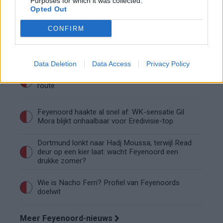
Purposes for which it was collected.
Feyenoord begint aan nieuw tijdperk: programma
Opted Out
richting seizoenstart
CONFIRM
Rigaux verzet meteen bergen bij Feyenoord: lef
of overmoed?
Data Deletion
Data Access
Privacy Policy
Feyenoord gebruikt Ajax-talenten voor nieuwe
route
Feyenoord haakte al snel af: WK-sensatie Gil
Mora blijkt onhaalbaar voor Eredivisie-top
Dortmund lonkt naar Hadj Moussa, terwijl Read
deur op een kier laat: wacht Feyenoord een
drukke zomer?
Wie is Nacho Ferri? Profiel van Feyenoords
doelwit
Meer Feyenoord-nieuws