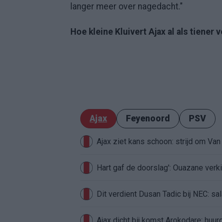
langer meer over nagedacht."
Hoe kleine Kluivert Ajax al als tiener v
Ajax
Feyenoord
PSV
Ajax ziet kans schoon: strijd om Van 
Hart gaf de doorslag': Ouazane ver
Dit verdient Dusan Tadic bij NEC: sal
Ajax dicht bij komst Arokodare: huu