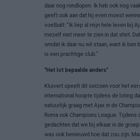
daar nog rondlopen. Ik heb ook nog vaak 
geeft ook aan dat hij even moest wennen 
voetbalt: "Ik liep al mijn hele leven bi
mezelf niet meer te zien in dat shirt. Da
omdat ik daar nu wil staan, want ik ben 
is een prachtige club."
"Het lot bepaalde anders"
Kluivert speelt dit seizoen voor het e
international hoopte tijdens de loting d
natuurlijk graag met Ajax in de Champi
Roma ook Champions League. Tijdens de l
gedachten dat we bij elkaar in de groe
was ook benieuwd hoe dat zou zijn. Maar