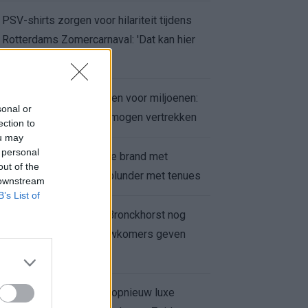
PSV-shirts zorgen voor hilariteit tijdens
Rotterdams Zomercarnaval: 'Dat kan hier
niet'
Feyenoord zet deur open voor miljoenen:
sonal or
Ueda en Hadj Moussa mogen vertrekken
ection to
ou may
 personal
Ajax helpt Burnley uit de brand met
out of the
afgeknipte sokken na blunder met tenues
 downstream
B’s List of
Feyenoord onder Van Bronckhorst nog
altijd ongeslagen: nieuwkomers geven
hoop
Hakim Ziyech verhuurt opnieuw luxe