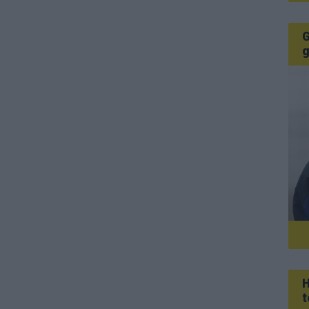
G
g
H
t