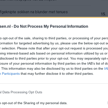
 afgeknipte sokken na blunder met tenues
15.
e appartement op Amsterdamse Zuidas
tsen.nl -
Do Not Process My Personal Information
chter bij Ajax: 'Hier gaan fans van genieten'
16.
to opt-out of the sale, sharing to third parties, or processing of your per
formation for targeted advertising by us, please use the below opt-out s
r selection. Please note that after your opt-out request is processed y
r zijn de duels te zien
eing interest-based ads based on personal information utilized by us or
17.
disclosed to third parties prior to your opt-out. You may separately opt-
ermarkt blijft cruciaal
losure of your personal information by third parties on the IAB’s list of
. This information may also be disclosed by us to third parties on the
IA
Participants
that may further disclose it to other third parties.
ft Europese geschiedenis
18.
en begint in de basis bij FC Barcelona
l Data Processing Opt Outs
alent Abdellah Ouazane met Lionel Messi
o opt-out of the Sharing of my personal data.
19.