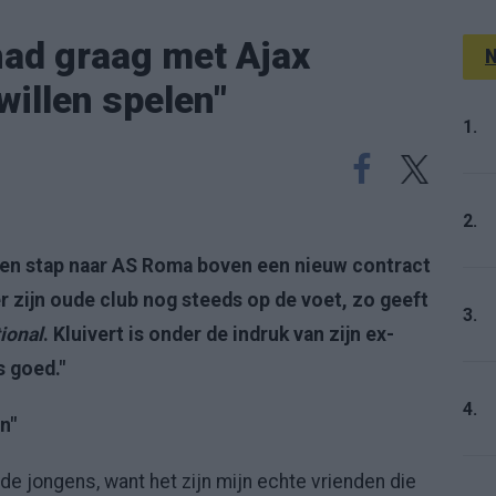
 had graag met Ajax
N
illen spelen"
1.
2.
een stap naar AS Roma boven een nieuw contract
er zijn oude club nog steeds op de voet, zo geeft
3.
ional
. Kluivert is onder de indruk van zijn ex-
s goed."
4.
n"
 de jongens, want het zijn mijn echte vrienden die