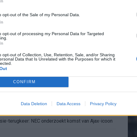
In
de ronde na ruime zege op Vojvodina
o opt-out of the Sale of my Personal Data.
In
voelens naar Ajax - Vojvodina
20.
to opt-out of processing my Personal Data for Targeted
ing.
ael van der Vaart en Sylvie Meis door de jaren heen
In
Mee
o opt-out of Collection, Use, Retention, Sale, and/or Sharing
el voor Ajax en FC Twente in Europa
ersonal Data that Is Unrelated with the Purposes for which it
lected.
Out
V
 bondscoach: "Kampioen met Jong Ajax"
s
CONFIRM
n schrijft geschiedenis met rode kaart in WK-finale
Data Deletion
Data Access
Privacy Policy
e League? Dit zijn de belangrijke data
isie-terugkeer: NEC onderzoekt komst van Ajax-icoon