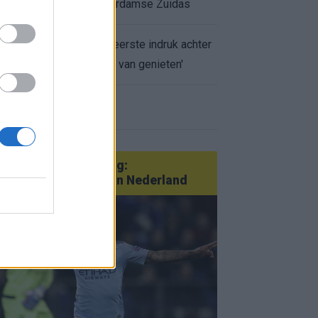
appartement op Amsterdamse Zuidas
Marcos Leonardo laat eerste indruk achter
bij Ajax: 'Hier gaan fans van genieten'
r nieuws
an Götze tot Sterling:
tatementtransfers in Nederland