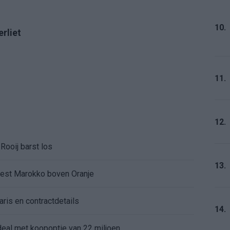
10.
erliet
11.
12.
Rooij barst los
13.
kiest Marokko boven Oranje
aris en contractdetails
14.
rdeal met koopoptie van 22 miljoen