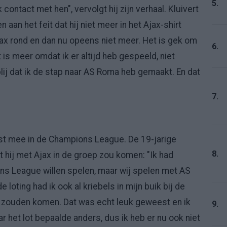
5.
contact met hen", vervolgt hij zijn verhaal. Kluivert
aan het feit dat hij niet meer in het Ajax-shirt
j Ajax rond en dan nu opeens niet meer. Het is gek om
6.
t is meer omdat ik er altijd heb gespeeld, niet
blij dat ik de stap naar AS Roma heb gemaakt. En dat
7.
erst mee in de Champions League. De 19-jarige
8.
at hij met Ajax in de groep zou komen: "Ik had
ons League willen spelen, maar wij spelen met AS
oting had ik ook al kriebels in mijn buik bij de
p zouden komen. Dat was echt leuk geweest en ik
9.
 het lot bepaalde anders, dus ik heb er nu ook niet