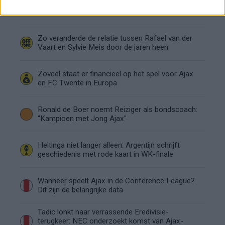
Dusan Tadic kijkt met bijzondere gevoelens naar
Ajax - Vojvodina
Zo veranderde de relatie tussen Rafael van der
Vaart en Sylvie Meis door de jaren heen
Zoveel staat er financieel op het spel voor Ajax
en FC Twente in Europa
Ronald de Boer noemt Reiziger als bondscoach:
"Kampioen met Jong Ajax"
Heitinga niet langer alleen: Argentijn schrijft
geschiedenis met rode kaart in WK-finale
Wanneer speelt Ajax in de Conference League?
Dit zijn de belangrijke data
Tadic lonkt naar verrassende Eredivisie-
terugkeer: NEC onderzoekt komst van Ajax-