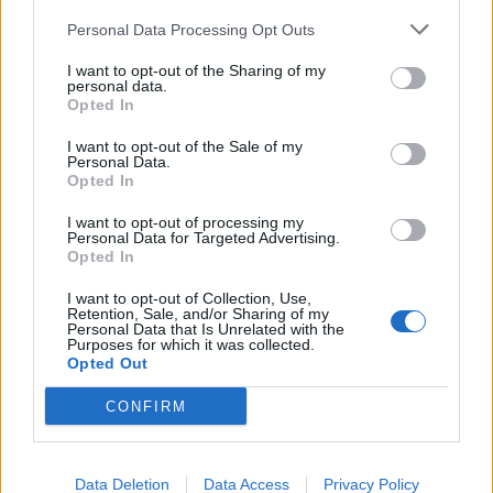
Resterend oefenprogramma Ajax: waar zijn de
Personal Data Processing Opt Outs
duels te zien
I want to opt-out of the Sharing of my
personal data.
Opted In
Ajax groeit onder Míchel, maar transfermarkt
blijft cruciaal
I want to opt-out of the Sale of my
Personal Data.
Opted In
Ajax-talent Mohamed Abdalla schrijft Europese
geschiedenis
I want to opt-out of processing my
Personal Data for Targeted Advertising.
Opted In
Shane Kluivert krijgt kans van Flick en begint in
de basis bij FC Barcelona
I want to opt-out of Collection, Use,
Retention, Sale, and/or Sharing of my
Personal Data that Is Unrelated with the
Servische media vergelijken Ajax-talent Abdellah
Purposes for which it was collected.
Ouazane met Lionel Messi
Opted Out
CONFIRM
Ajax zet grote stap richting volgende ronde na
ruime zege op Vojvodina
Data Deletion
Data Access
Privacy Policy