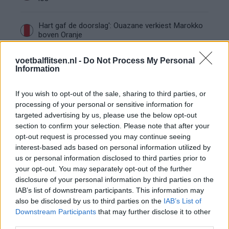
Hart gaf de doorslag': Ouazane verkiest Marokko
boven Oranje
voetbalflitsen.nl -
Do Not Process My Personal
Dit verdient Dusan Tadic bij NEC: salaris en
Information
contractdetails
If you wish to opt-out of the sale, sharing to third parties, or
Ajax dicht bij komst Arokodare: huurdeal met
processing of your personal or sensitive information for
koopoptie van 22 miljoen
targeted advertising by us, please use the below opt-out
section to confirm your selection. Please note that after your
Ajax helpt Burnley uit de brand met afgeknipte
opt-out request is processed you may continue seeing
sokken na blunder met tenues
interest-based ads based on personal information utilized by
us or personal information disclosed to third parties prior to
your opt-out. You may separately opt-out of the further
Hakim Ziyech verhuurt opnieuw luxe
appartement op Amsterdamse Zuidas
disclosure of your personal information by third parties on the
IAB’s list of downstream participants. This information may
also be disclosed by us to third parties on the
IAB’s List of
Marcos Leonardo laat eerste indruk achter bij
Downstream Participants
that may further disclose it to other
Ajax: 'Hier gaan fans van genieten'
third parties.