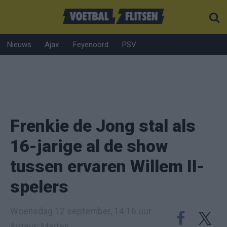
Nieuws
Ajax
Feyenoord
PSV
Frenkie de Jong stal als
16-jarige al de show
tussen ervaren Willem II-
spelers
Woensdag 12 september, 14:16 uur
Auteur: Marten