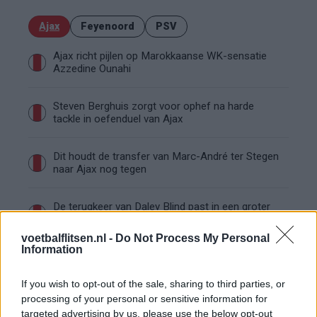
Ajax
Feyenoord
PSV
Ajax richt pijlen op Marokkaanse WK-sensatie
Azzedine Ounahi
Steven Berghuis zorgt voor ophef na harde
tackle in oefenduel van Ajax
Dit houdt de transfer van Marc-André ter Stegen
naar Ajax nog tegen
De terugkeer van Daley Blind past in een groter
plan van Ajax
voetbalflitsen.nl -
Do Not Process My Personal
Information
Kritiek op Engels van Míchel genuanceerd: ‘Ajax-
spelers snappen dat echt wel’
If you wish to opt-out of the sale, sharing to third parties, or
processing of your personal or sensitive information for
De eerste Míchel-dagen bij Ajax: Blind coacht,
targeted advertising by us, please use the below opt-out