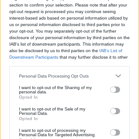
Gloukh krijgt standje en Ceballos wordt gebeld
section to confirm your selection. Please note that after your
opt-out request is processed you may continue seeing
Steur kiest voor Newcastle na gemiste
interest-based ads based on personal information utilized by
duidelijkheid bij Ajax
us or personal information disclosed to third parties prior to
your opt-out. You may separately opt-out of the further
disclosure of your personal information by third parties on the
Blind kan bij Ajax de speler naast Míchel worden
IAB’s list of downstream participants. This information may
also be disclosed by us to third parties on the
IAB’s List of
Downstream Participants
that may further disclose it to other
“Twente was toen niet haalbaar”: Weghorst blikt
third parties.
terug op Ajax-keuze
Personal Data Processing Opt Outs
De transferprioriteiten van Ajax worden steeds
I want to opt-out of the Sharing of my
duidelijker
personal data.
Opted In
Ajax begint voorbereiding met nederlaag: zo ziet
I want to opt-out of the Sale of my
de route naar PEC eruit
Personal Data.
Opted In
Zo overtuigde PSV Sven Mijnans en bleef Ajax
I want to opt-out of processing my
met lege handen achter
Personal Data for Targeted Advertising.