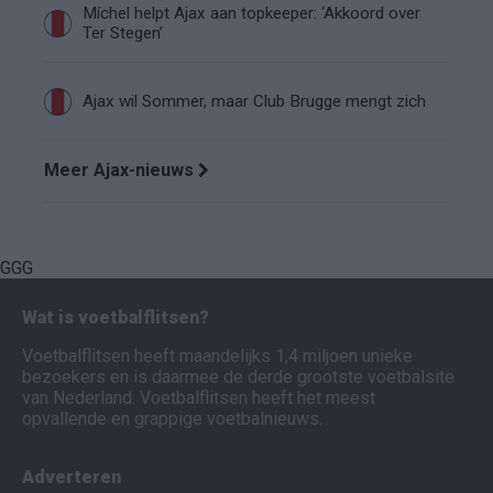
Míchel helpt Ajax aan topkeeper: ‘Akkoord over
Ter Stegen’
Ajax wil Sommer, maar Club Brugge mengt zich
Meer Ajax-nieuws
GGG
Wat is voetbalflitsen?
Voetbalflitsen heeft maandelijks 1,4 miljoen unieke
bezoekers en is daarmee de derde grootste voetbalsite
van Nederland. Voetbalflitsen heeft het meest
opvallende en grappige voetbalnieuws.
Adverteren