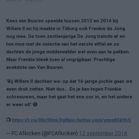
Kees van Buuren speelde tussen 2012 en 2014 bij
Willem II en hij maakte in Tilburg ook Frenkie de Jong
nog mee. De toen zestienjarige De Jong trainde af en
toe mee met de selectie van het eerste elftal en ze
dachten de jonge middenvelder wel even aan te pakken.
Maar Frenkie bleek toen al ongrijpbaar. Prachtige
anekdote van Van Buuren.
'Bij Willem II dachten we: op dat 16-jarige jochie gaan we
even druk zetten. Niet dus... En je kan tegen Frenkie
schreeuwen, maar het gaat het ene oor in, en het andere
er weer uit' 😅
📺
https://t.co/00c90mLDgN
pic.twitter.com/yvpq8Sk9hS
— FC Afkicken (@FCAfkicken)
12 september 2018