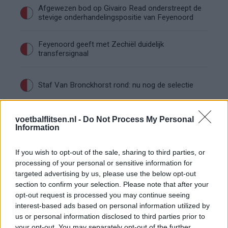
Afgewezen bod op Givairo Read onderstreept de
stevige onderhandelingspositie van Feyenoord
Feyenoord geeft met Zechiël duidelijk
transfersignaal
Staf Van Bronckhorst rond: nu nog de selectie
Feyenoord lost met nieuwe controleur direct
voetbalflitsen.nl -
Do Not Process My Personal
groot probleem van vorig seizoen op
Information
If you wish to opt-out of the sale, sharing to third parties, or
Feyenoord begint voorbereiding overtuigend: zo
ziet de route naar de seizoensstart eruit
processing of your personal or sensitive information for
targeted advertising by us, please use the below opt-out
section to confirm your selection. Please note that after your
Givairo Read spreekt zich uit over Feyenoord-
opt-out request is processed you may continue seeing
toekomst: 'Het kan nog alle kanten op'
interest-based ads based on personal information utilized by
us or personal information disclosed to third parties prior to
Feyenoord zoekt nieuwe nummer één na
your opt-out. You may separately opt-out of the further