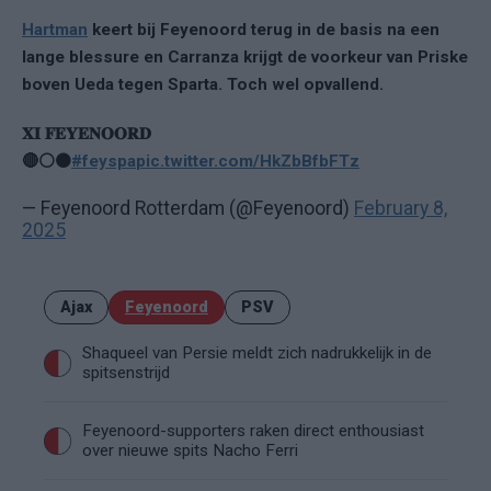
Hartman
keert bij Feyenoord terug in de basis na een
lange blessure en Carranza krijgt de voorkeur van Priske
boven Ueda tegen Sparta. Toch wel opvallend.
𝐗𝐈 𝐅𝐄𝐘𝐄𝐍𝐎𝐎𝐑𝐃
🔴⚪️⚫️
#feyspa
pic.twitter.com/HkZbBfbFTz
— Feyenoord Rotterdam (@Feyenoord)
February 8,
2025
Ajax
Feyenoord
PSV
Shaqueel van Persie meldt zich nadrukkelijk in de
spitsenstrijd
Feyenoord-supporters raken direct enthousiast
over nieuwe spits Nacho Ferri