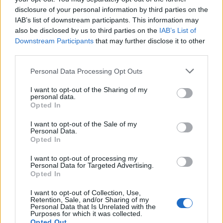
dreigend vertrek Wellenreuther
disclosure of your personal information by third parties on the
IAB’s list of downstream participants. This information may
also be disclosed by us to third parties on the
IAB’s List of
Feyenoord doet voorstel aan beoogde nieuwe
Downstream Participants
eerste keeper
that may further disclose it to other
third parties.
Saoedische topclub maakt werk van Hadj
Personal Data Processing Opt Outs
Moussa: Feyenoord wacht op bod
I want to opt-out of the Sharing of my
personal data.
Mats Deijl neemt definitief afscheid van
Opted In
Deventer: Feyenoorder zet woning te koop
I want to opt-out of the Sale of my
Personal Data.
Van Beukering haalt hard uit na opmerkingen
Opted In
over zijn gewicht
I want to opt-out of processing my
Personal Data for Targeted Advertising.
Overzicht: Zo presteren de Feyenoord-spelers
Opted In
op het WK 2026
I want to opt-out of Collection, Use,
Retention, Sale, and/or Sharing of my
Personal Data that Is Unrelated with the
Feyenoord begint aan nieuw tijdperk: programma
Purposes for which it was collected.
richting seizoenstart
Opted Out