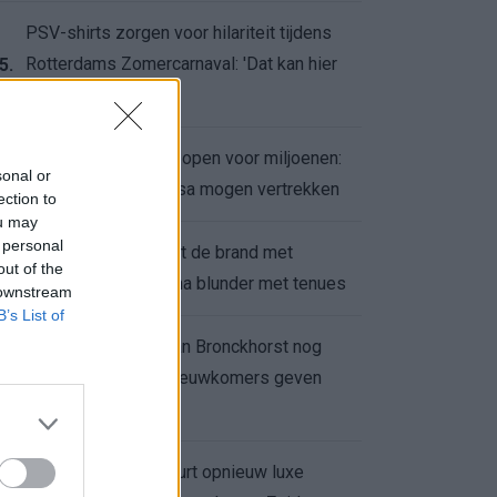
PSV-shirts zorgen voor hilariteit tijdens
Rotterdams Zomercarnaval: 'Dat kan hier
5.
niet'
Feyenoord zet deur open voor miljoenen:
6.
sonal or
Ueda en Hadj Moussa mogen vertrekken
ection to
ou may
 personal
Ajax helpt Burnley uit de brand met
7.
out of the
afgeknipte sokken na blunder met tenues
 downstream
B’s List of
Feyenoord onder Van Bronckhorst nog
altijd ongeslagen: nieuwkomers geven
8.
hoop
Hakim Ziyech verhuurt opnieuw luxe
9.