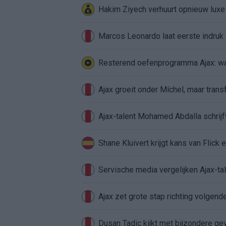
Hakim Ziyech verhuurt opnieuw lux
Marcos Leonardo laat eerste indruk a
Resterend oefenprogramma Ajax: waa
Ajax groeit onder Míchel, maar transf
Ajax-talent Mohamed Abdalla schrij
Shane Kluivert krijgt kans van Flick 
Servische media vergelijken Ajax-t
Ajax zet grote stap richting volgen
Dusan Tadic kijkt met bijzondere ge