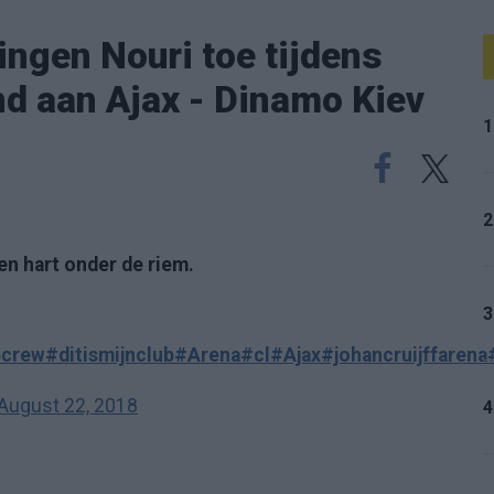
ingen Nouri toe tijdens
nd aan Ajax - Dinamo Kiev
1
2
en hart onder de riem.
3
crew
#ditismijnclub
#Arena
#cl
#Ajax
#johancruijffarena
August 22, 2018
4