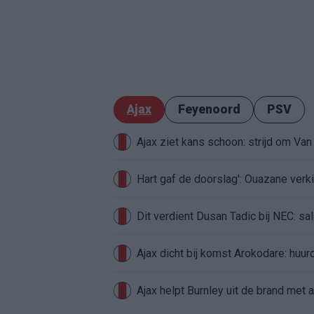
Ajax
Feyenoord
PSV
Ajax ziet kans schoon: strijd om Van 
Hart gaf de doorslag': Ouazane ver
Dit verdient Dusan Tadic bij NEC: sal
Ajax dicht bij komst Arokodare: huu
Ajax helpt Burnley uit de brand met