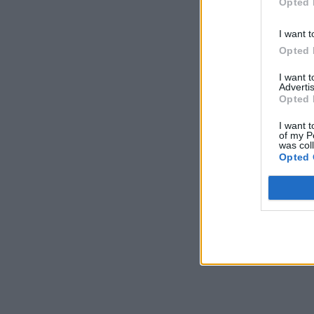
Opted 
I want t
Opted 
I want 
Advertis
Opted 
I want t
of my P
was col
Opted 