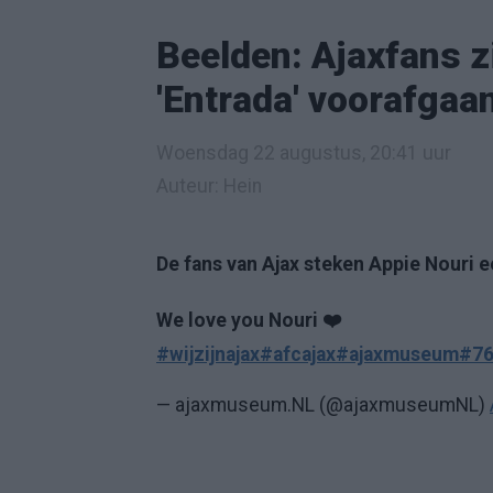
Beelden: Ajaxfans z
'Entrada' voorafgaa
Woensdag 22 augustus, 20:41 uur
Auteur: Hein
De fans van Ajax steken Appie Nouri e
We love you Nouri ❤️
#wijzijnajax
#afcajax
#ajaxmuseum
#76
— ajaxmuseum.NL (@ajaxmuseumNL)