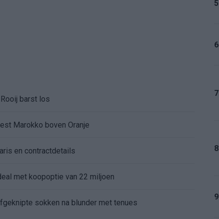
5
6
7
Rooij barst los
kiest Marokko boven Oranje
8
aris en contractdetails
rdeal met koopoptie van 22 miljoen
9
 afgeknipte sokken na blunder met tenues