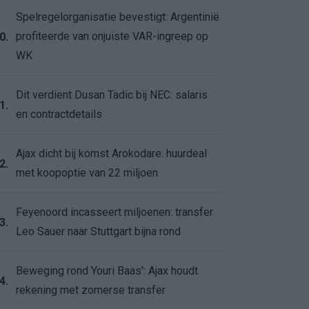
Spelregelorganisatie bevestigt: Argentinië
profiteerde van onjuiste VAR-ingreep op
0.
WK
Dit verdient Dusan Tadic bij NEC: salaris
1.
en contractdetails
Ajax dicht bij komst Arokodare: huurdeal
2.
met koopoptie van 22 miljoen
Feyenoord incasseert miljoenen: transfer
3.
Leo Sauer naar Stuttgart bijna rond
Beweging rond Youri Baas': Ajax houdt
4.
rekening met zomerse transfer