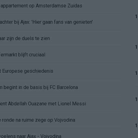
e appartement op Amsterdamse Zuidas
1
chter bij Ajax: 'Hier gaan fans van genieten'
r zijn de duels te zien
1
ermarkt blijft cruciaal
ft Europese geschiedenis
1
en begint in de basis bij FC Barcelona
1
alent Abdellah Ouazane met Lionel Messi
de ronde na ruime zege op Vojvodina
1
voelens naar Ajax - Vojvodina