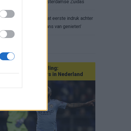
appartement op Amsterdamse Zuidas
Marcos Leonardo laat eerste indruk achter
0.
bij Ajax: 'Hier gaan fans van genieten'
eer nieuws
Van Götze tot Sterling:
statementtransfers in Nederland