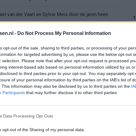
ael van der Vaart en Sylvie Meis door de jaren heen
1
el voor Ajax en FC Twente in Europa
tsen.nl -
Do Not Process My Personal Information
 bondscoach: "Kampioen met Jong Ajax"
1
to opt-out of the sale, sharing to third parties, or processing of your per
formation for targeted advertising by us, please use the below opt-out s
r selection. Please note that after your opt-out request is processed y
n schrijft geschiedenis met rode kaart in WK-finale
eing interest-based ads based on personal information utilized by us or
1
disclosed to third parties prior to your opt-out. You may separately opt-
e League? Dit zijn de belangrijke data
losure of your personal information by third parties on the IAB’s list of
. This information may also be disclosed by us to third parties on the
IA
Participants
that may further disclose it to other third parties.
isie-terugkeer: NEC onderzoekt komst van Ajax-icoon
1
l Data Processing Opt Outs
o opt-out of the Sharing of my personal data.
1