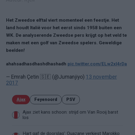
Het Zweedse elftal viert momenteel een feestje. Het
land houdt Italië voor het eerst sinds 1958 buiten een
WK. De analyserende Zweedse pers krijgt op het veld te
maken met een golf van Zweedse spelers. Geweldige
beelden!
ahahsadhasdhashdhashadh
pic.twitter.com/ELw2xI4rDa
— Emrah Çetin 🇸🇪 (@Jumanjiyo)
13 november
2017
Ajax
Feyenoord
PSV
Ajax ziet kans schoon: strijd om Van Rooij barst
los
Hart gaf de doorslag': Ouazane verkiest Marokko