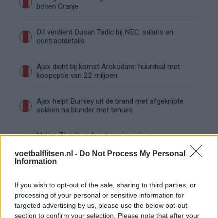
boven Oranje
Dit verdient Dusan Tadic bij NEC: salaris en
contractdetails
Ajax dicht bij komst Arokodare: huurdeal met
koopoptie van 22 miljoen
Ajax helpt Burnley uit de brand met afgeknipte
sokken na blunder met tenues
Hakim Ziyech verhuurt opnieuw luxe
appartement op Amsterdamse Zuidas
voetbalflitsen.nl -
Do Not Process My Personal
Information
Marcos Leonardo laat eerste indruk achter bij
Ajax: 'Hier gaan fans van genieten'
If you wish to opt-out of the sale, sharing to third parties, or
processing of your personal or sensitive information for
Resterend oefenprogramma Ajax: waar zijn de
targeted advertising by us, please use the below opt-out
duels te zien
section to confirm your selection. Please note that after your