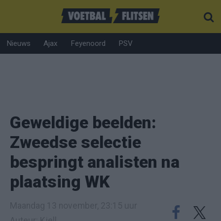
Nieuws
Ajax
Feyenoord
PSV
Geweldige beelden:
Zweedse selectie
bespringt analisten na
plaatsing WK
Maandag 13 november, 23:15 uur
Auteur: Kjell