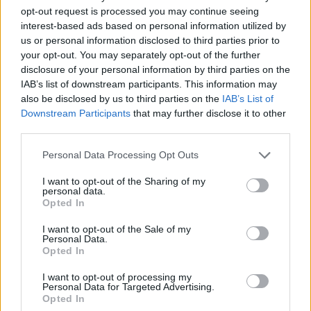
opt-out request is processed you may continue seeing
interest-based ads based on personal information utilized by
Ajax groeit onder Míchel, maar transfermarkt
us or personal information disclosed to third parties prior to
blijft cruciaal
your opt-out. You may separately opt-out of the further
disclosure of your personal information by third parties on the
Ajax-talent Mohamed Abdalla schrijft Europese
IAB’s list of downstream participants. This information may
geschiedenis
also be disclosed by us to third parties on the
IAB’s List of
Downstream Participants
that may further disclose it to other
third parties.
Shane Kluivert krijgt kans van Flick en begint in
de basis bij FC Barcelona
Personal Data Processing Opt Outs
Servische media vergelijken Ajax-talent Abdellah
I want to opt-out of the Sharing of my
Ouazane met Lionel Messi
personal data.
Opted In
Ajax zet grote stap richting volgende ronde na
I want to opt-out of the Sale of my
Personal Data.
ruime zege op Vojvodina
Opted In
Dusan Tadic kijkt met bijzondere gevoelens naar
I want to opt-out of processing my
Personal Data for Targeted Advertising.
Ajax - Vojvodina
Opted In