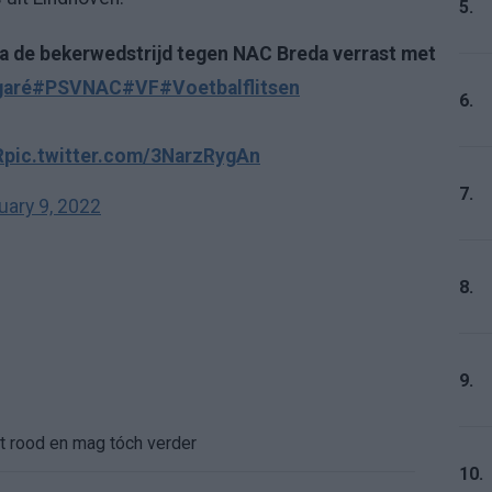
5.
a de bekerwedstrijd tegen NAC Breda verrast met
aré
#PSVNAC
#VF
#Voetbalflitsen
6.
R
pic.twitter.com/3NarzRygAn
7.
uary 9, 2022
8.
9.
gt rood en mag tóch verder
10.