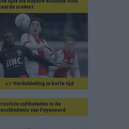
oe Ajax via Rayane Bounida toch
aarde creëert
👉 Verdubbeling in korte tijd
rootste cultheleden in de
eschiedenis van Feyenoord