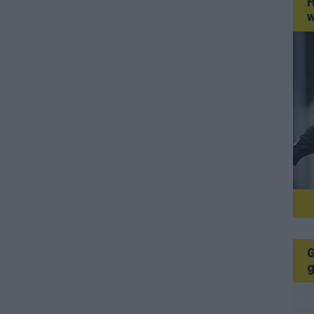
H
w
G
g