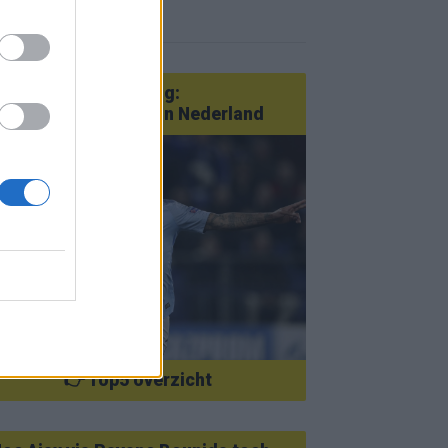
r nieuws
an Götze tot Sterling:
tatementtransfers in Nederland
👉 Top5 overzicht