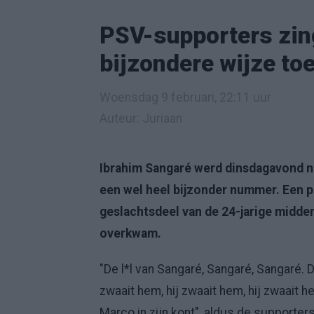
PSV-supporters zin
bijzondere wijze toe
Woensdag 9 februari, 22:11 uur
Auteur: Juriaan
Ibrahim Sangaré werd dinsdagavond n
een wel heel bijzonder nummer. Een p
geslachtsdeel van de 24-jarige midde
overkwam.
"De l*l van Sangaré, Sangaré, Sangaré. D
zwaait hem, hij zwaait hem, hij zwaait he
Marco in zijn kont", aldus de supporters