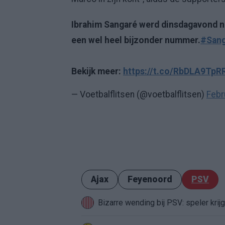
Ibrahim Sangaré werd dinsdagavond n
een wel heel bijzonder nummer.
#Sang
Bekijk meer:
https://t.co/RbDLA9TpR
— Voetbalflitsen (@voetbalflitsen)
Febr
Ajax
Feyenoord
PSV
Bizarre wending bij PSV: speler krij