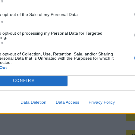
In
Mee
chting serieuzer trainerswerk
o opt-out of the Sale of my Personal Data.
aar voordeel blijft beperkt
In
V
to opt-out of processing my Personal Data for Targeted
s
ing.
In
o opt-out of Collection, Use, Retention, Sale, and/or Sharing
ersonal Data that Is Unrelated with the Purposes for which it
lected.
Out
CONFIRM
Data Deletion
Data Access
Privacy Policy