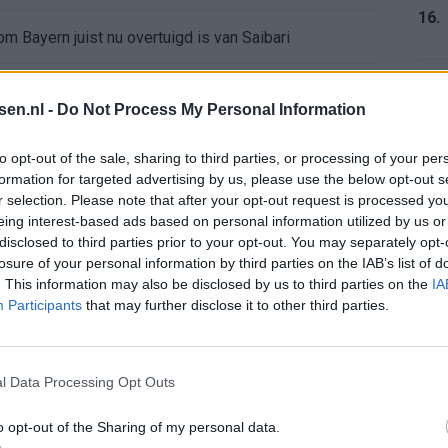
16.
 Bayern juist nu overtuigd is van Saibari
 Ryan Flamingo
17.
tsen.nl -
Do Not Process My Personal Information
 26/27: dit is het plan van de Eredivisie
to opt-out of the sale, sharing to third parties, or processing of your per
formation for targeted advertising by us, please use the below opt-out s
enentransfer legt probleem voor Eredivisie-top bloot
r selection. Please note that after your opt-out request is processed y
18.
eing interest-based ads based on personal information utilized by us or
disclosed to third parties prior to your opt-out. You may separately opt-
 van het Eredivisie-seizoen 2026/27
losure of your personal information by third parties on the IAB’s list of
. This information may also be disclosed by us to third parties on the
IA
19.
al en dwingt Bayern tot alternatief plan
Participants
that may further disclose it to other third parties.
anneer de markt daarom vraagt
l Data Processing Opt Outs
20.
iets over de positie van PSV in Europa
o opt-out of the Sharing of my personal data.