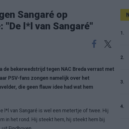
gen Sangaré op
N
: "De l*l van Sangaré"
1.
2.
a de bekerwedstrijd tegen NAC Breda verrast met
aar PSV-fans zongen namelijk over het
3.
nvelder, die geen flauw idee had wat hem
4.
e l*l van Sangaré is wel een metertje of twee. Hij
m in het rond. Hij steekt hem, hij steekt hem bij
 uit Eindhoven.