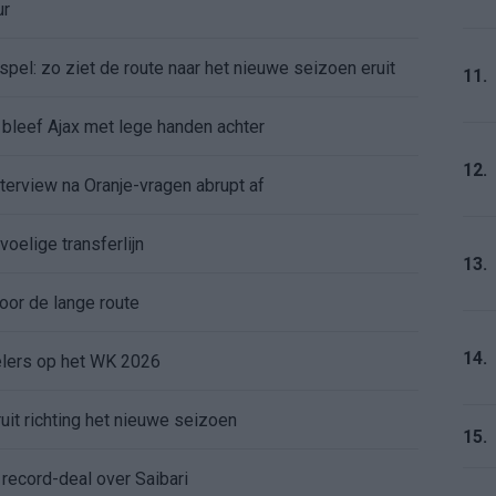
ur
pel: zo ziet de route naar het nieuwe seizoen eruit
11.
bleef Ajax met lege handen achter
12.
nterview na Oranje-vragen abrupt af
voelige transferlijn
13.
or de lange route
14.
elers op het WK 2026
uit richting het nieuwe seizoen
15.
ecord-deal over Saibari