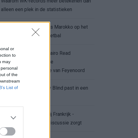
Waarom WK-records meer betekenen dan
alleen een plek in de statistieken
Voor de Schilderswijk is Marokko op het
WK meer dan alleen voetbal
sonal or
Afgewezen bod op Givairo Read
ection to
onderstreept de stevige
ou may
 personal
onderhandelingspositie van Feyenoord
out of the
 downstream
B’s List of
De terugkeer van Daley Blind past in een
groter plan van Ajax
Waarom de arbitrage bij Frankrijk -
Marokko voor zoveel discussie zorgt