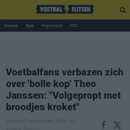
Nieuws
Ajax
Feyenoord
PSV
Voetbalfans verbazen zich
over 'bolle kop' Theo
Janssen: "Volgepropt met
broodjes kroket"
Zondag 2 september, 16:01 uur
Auteur: Remco