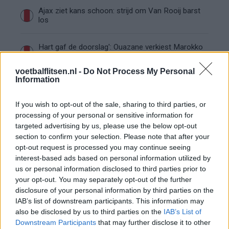
Ajax ziet kans schoon: strijd om Van Rooij barst
los
Hart gaf de doorslag': Ouazane verkiest Marokko
boven Oranje
voetbalflitsen.nl -
Do Not Process My Personal
Information
Dit verdient Dusan Tadic bij NEC: salaris en
contractdetails
If you wish to opt-out of the sale, sharing to third parties, or
processing of your personal or sensitive information for
Ajax dicht bij komst Arokodare: huurdeal met
targeted advertising by us, please use the below opt-out
koopoptie van 22 miljoen
section to confirm your selection. Please note that after your
opt-out request is processed you may continue seeing
Ajax helpt Burnley uit de brand met afgeknipte
interest-based ads based on personal information utilized by
sokken na blunder met tenues
us or personal information disclosed to third parties prior to
your opt-out. You may separately opt-out of the further
disclosure of your personal information by third parties on the
Hakim Ziyech verhuurt opnieuw luxe
appartement op Amsterdamse Zuidas
IAB’s list of downstream participants. This information may
also be disclosed by us to third parties on the
IAB’s List of
Downstream Participants
that may further disclose it to other
Marcos Leonardo laat eerste indruk achter bij