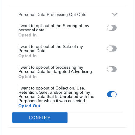
third parties.
Ajax: 'Hier gaan fans van genieten'
Personal Data Processing Opt Outs
Resterend oefenprogramma Ajax: waar zijn de
I want to opt-out of the Sharing of my
duels te zien
personal data.
Opted In
Ajax groeit onder Míchel, maar transfermarkt
I want to opt-out of the Sale of my
blijft cruciaal
Personal Data.
Opted In
Ajax-talent Mohamed Abdalla schrijft Europese
I want to opt-out of processing my
geschiedenis
Personal Data for Targeted Advertising.
Opted In
Shane Kluivert krijgt kans van Flick en begint in
I want to opt-out of Collection, Use,
de basis bij FC Barcelona
Retention, Sale, and/or Sharing of my
Personal Data that Is Unrelated with the
Purposes for which it was collected.
Opted Out
Servische media vergelijken Ajax-talent Abdellah
Ouazane met Lionel Messi
CONFIRM
Ajax zet grote stap richting volgende ronde na
ruime zege op Vojvodina