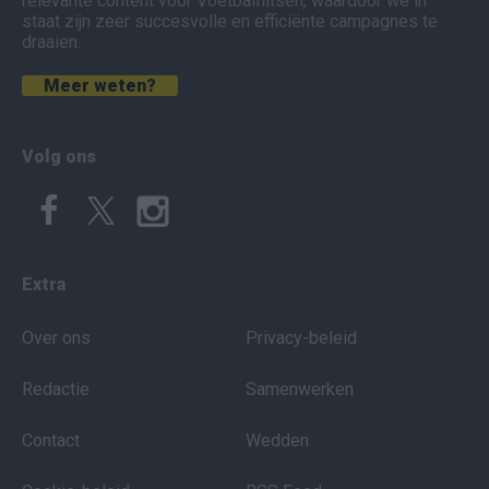
relevante content voor Voetbalflitsen, waardoor we in
staat zijn zeer succesvolle en efficiënte campagnes te
draaien.
Meer weten?
Volg ons
Extra
Over ons
Privacy-beleid
Redactie
Samenwerken
Contact
Wedden