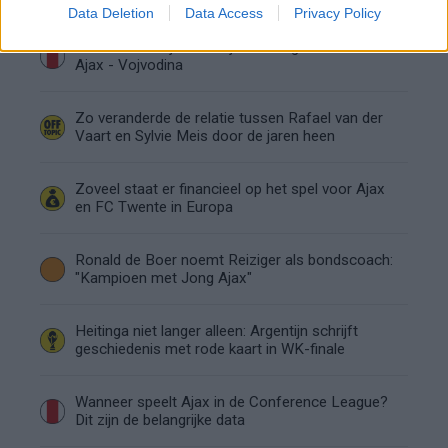
Data Deletion
Data Access
Privacy Policy
Dusan Tadic kijkt met bijzondere gevoelens naar
Ajax - Vojvodina
Zo veranderde de relatie tussen Rafael van der
Vaart en Sylvie Meis door de jaren heen
Zoveel staat er financieel op het spel voor Ajax
en FC Twente in Europa
Ronald de Boer noemt Reiziger als bondscoach:
"Kampioen met Jong Ajax"
Heitinga niet langer alleen: Argentijn schrijft
geschiedenis met rode kaart in WK-finale
Wanneer speelt Ajax in de Conference League?
Dit zijn de belangrijke data