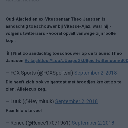
Oud-Ajacied en ex-Vitessenaar Theo Janssen is
aandachtig toeschouwer bij Vitesse-Ajax, waar hij -
volgens twitteraars - vooral opvalt vanwege zijn 'bolle
kop'.
📱 | Niet zo aandachtig toeschouwer op de tribune: Theo
Janssen.
#vitaja
https://t.co/JUexpcGkU8
pic.twitter.com/d
— FOX Sports (@FOXSportsnl)
September 2, 2018
Die heeft zich ook volgestopt met broodjes kroket zo te
zien. Allejezus zeg...
— Luuk (@Heyimluuk)
September 2, 2018
Paar kilo.s te veel
— Renee (@Renee17071961)
September 2, 2018