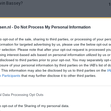
1
1
tsen.nl -
Do Not Process My Personal Information
to opt-out of the sale, sharing to third parties, or processing of your per
formation for targeted advertising by us, please use the below opt-out s
r selection. Please note that after your opt-out request is processed y
1
eing interest-based ads based on personal information utilized by us or
K-sensatie Azzedine Ounahi
disclosed to third parties prior to your opt-out. You may separately opt-
losure of your personal information by third parties on the IAB’s list of
. This information may also be disclosed by us to third parties on the
IA
 harde tackle in oefenduel van Ajax
1
Participants
that may further disclose it to other third parties.
é ter Stegen naar Ajax nog tegen
l Data Processing Opt Outs
2
 een groter plan van Ajax
o opt-out of the Sharing of my personal data.
ceerd: ‘Ajax-spelers snappen dat echt wel’