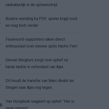
.
nadrukkelijk in de spitsenstrijd
Bizarre wending bij PSV: speler krijgt rood
.
en mag tóch verder
Feyenoord-supporters raken direct
.
enthousiast over nieuwe spits Nacho Ferri
Steven Berghuis zorgt voor ophef na
.
harde tackle in oefenduel van Ajax
Dit houdt de transfer van Marc-André ter
.
Stegen naar Ajax nog tegen
Van Hooijdonk reageert op ophef: ‘Het is
0.
geen mening’