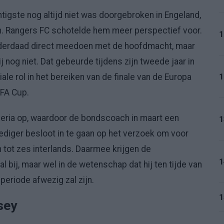
tigste nog altijd niet was doorgebroken in Engeland,
en. Rangers FC schotelde hem meer perspectief voor.
1
inderdaad direct meedoen met de hoofdmacht, maar
 nog niet. Dat gebeurde tijdens zijn tweede jaar in
1
e rol in het bereiken van de finale van de Europa
 FA Cup.
igeria op, waardoor de bondscoach in maart een
1
ediger besloot in te gaan op het verzoek om voor
 tot zes interlands. Daarmee krijgen de
1
bij, maar wel in de wetenschap dat hij ten tijde van
periode afwezig zal zijn.
1
sey