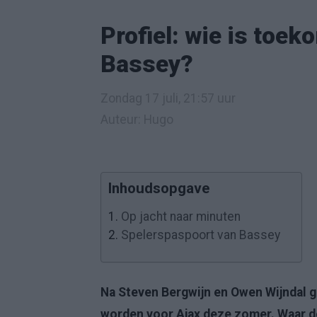
Profiel: wie is toek
Bassey?
Zondag 17 juli, 21:57 uur
Auteur: Hugo
Inhoudsopgave
1.
Op jacht naar minuten
2.
Spelerspaspoort van Bassey
Na Steven Bergwijn en Owen Wijndal g
worden voor Ajax deze zomer. Waar d