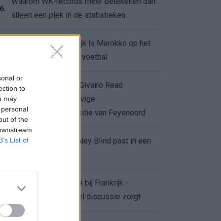
Waarom WK-records meer betekenen dan
6.
alleen een plek in de statistieken
Voor de Schilderswijk is Marokko op het
7.
WK meer dan alleen voetbal
sonal or
Afgewezen bod op Givairo Read
ection to
onderstreept de stevige
ou may
8.
 personal
onderhandelingspositie van Feyenoord
out of the
 downstream
B’s List of
De terugkeer van Daley Blind past in een
9.
groter plan van Ajax
Waarom de arbitrage bij Frankrijk -
0.
Marokko voor zoveel discussie zorgt