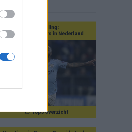
eer nieuws
Van Götze tot Sterling:
statementtransfers in Nederland
👉 Top5 overzicht