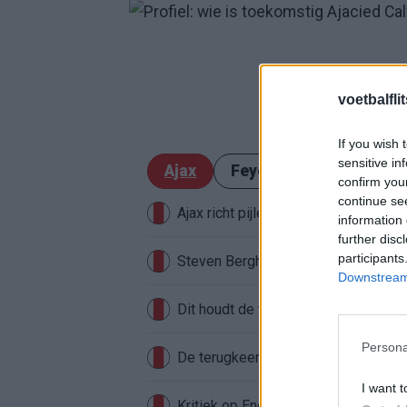
voetbalfli
If you wish 
sensitive in
Ajax
Feyenoord
PSV
confirm you
continue se
Ajax richt pijlen op Marokkaanse W
information 
further disc
participants
Steven Berghuis zorgt voor ophef na
Downstream 
Dit houdt de transfer van Marc-Andr
Persona
De terugkeer van Daley Blind past in
I want t
Kritiek op Engels van Míchel genuan