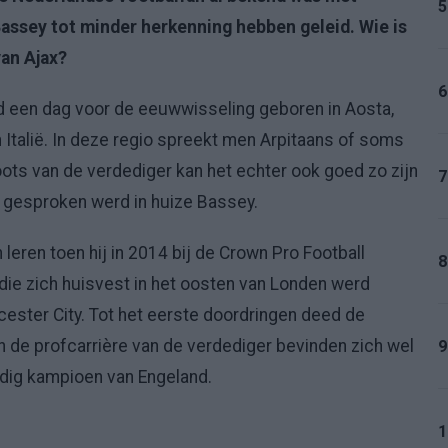
5
Bassey tot minder herkenning hebben geleid. Wie is
an Ajax?
6
d een dag voor de eeuwwisseling geboren in Aosta,
 Italië. In deze regio spreekt men Arpitaans of soms
ots van de verdediger kan het echter ook goed zo zijn
7
a gesproken werd in huize Bassey.
 leren toen hij in 2014 bij de Crown Pro Football
8
ie zich huisvest in het oosten van Londen werd
cester City. Tot het eerste doordringen deed de
an de profcarrière van de verdediger bevinden zich wel
9
dig kampioen van Engeland.
1