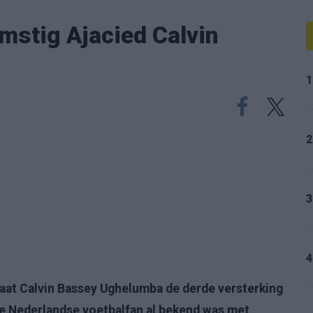
omstig Ajacied Calvin
1
2
3
4
aat Calvin Bassey Ughelumba de derde versterking
e Nederlandse voetbalfan al bekend was met