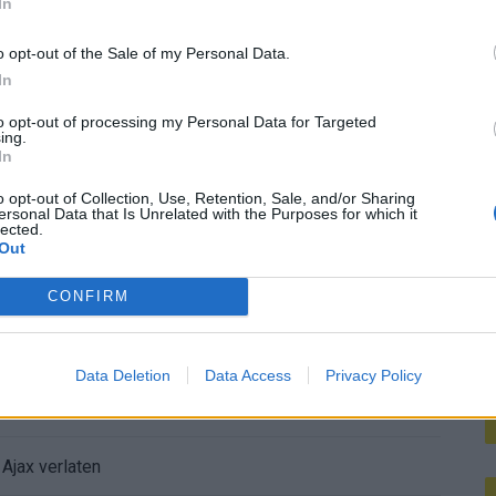
In
M
o opt-out of the Sale of my Personal Data.
De eerste Míchel-dagen bij Ajax: Blind coacht, Gloukh krijgt standje en Ceballos wordt gebeld
In
e duidelijkheid bij Ajax
to opt-out of processing my Personal Data for Targeted
ing.
In
íchel worden
o opt-out of Collection, Use, Retention, Sale, and/or Sharing
ersonal Data that Is Unrelated with the Purposes for which it
lected.
ghorst blikt terug op Ajax-keuze
Out
den steeds duidelijker
CONFIRM
aag: zo ziet de route naar PEC eruit
Data Deletion
Data Access
Privacy Policy
bleef Ajax met lege handen achter
Ajax verlaten