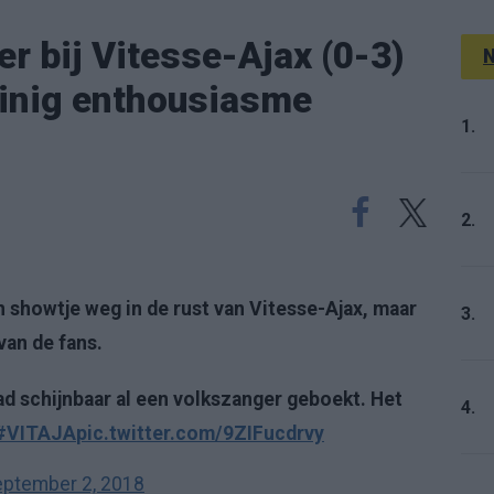
r bij Vitesse-Ajax (0-3)
N
einig enthousiasme
1.
2.
showtje weg in de rust van Vitesse-Ajax, maar
3.
an de fans.
had schijnbaar al een volkszanger geboekt. Het
4.
#VITAJA
pic.twitter.com/9ZIFucdrvy
ptember 2, 2018