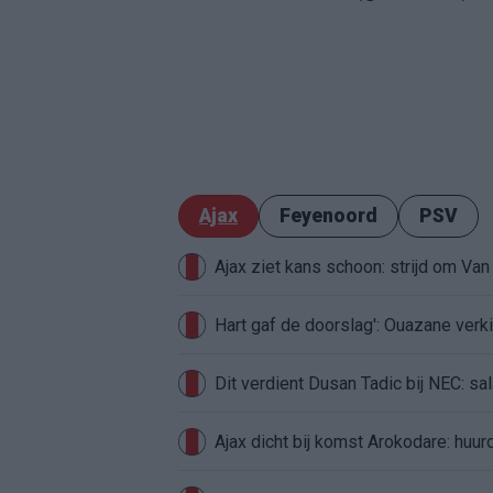
Ajax
Feyenoord
PSV
Ajax ziet kans schoon: strijd om Van 
Hart gaf de doorslag': Ouazane ver
Dit verdient Dusan Tadic bij NEC: sal
Ajax dicht bij komst Arokodare: huu