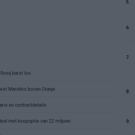
5.
6.
7.
Rooij barst los
kiest Marokko boven Oranje
8.
aris en contractdetails
rdeal met koopoptie van 22 miljoen
9.