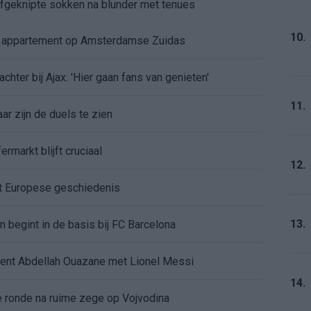
 afgeknipte sokken na blunder met tenues
10.
e appartement op Amsterdamse Zuidas
chter bij Ajax: 'Hier gaan fans van genieten'
11.
r zijn de duels te zien
ermarkt blijft cruciaal
12.
ft Europese geschiedenis
13.
en begint in de basis bij FC Barcelona
alent Abdellah Ouazane met Lionel Messi
14.
de ronde na ruime zege op Vojvodina