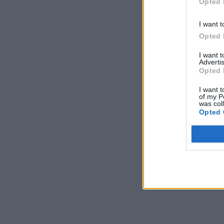
Opted 
I want t
Opted 
I want 
Advertis
Opted 
I want t
of my P
was col
Opted 