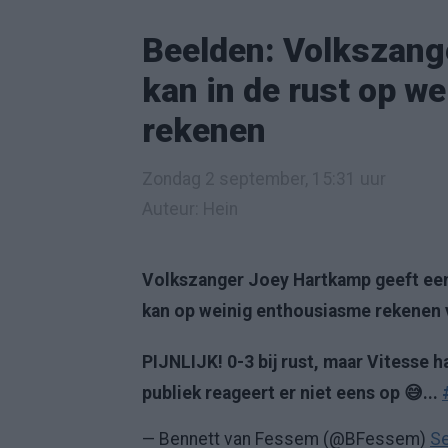
Beelden: Volkszange
kan in de rust op w
rekenen
Zondag 2 september, 15:31 uur
Auteur: Hein
Volkszanger Joey Hartkamp geeft een 
kan op weinig enthousiasme rekenen v
PIJNLIJK! 0-3 bij rust, maar Vitesse 
publiek reageert er niet eens op 😅...
— Bennett van Fessem (@BFessem)
Se