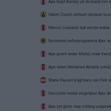
Ajax helpt Burnley uit de brand met
Hakim Ziyech verhuurt opnieuw lux
Marcos Leonardo laat eerste indruk a
Resterend oefenprogramma Ajax: waa
Ajax groeit onder Míchel, maar transf
Ajax-talent Mohamed Abdalla schrij
Shane Kluivert krijgt kans van Flick 
Servische media vergelijken Ajax-t
Ajax zet grote stap richting volgen