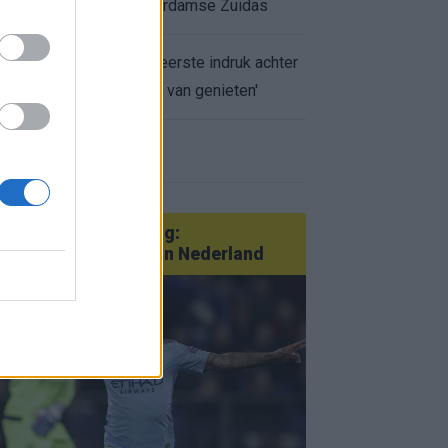
appartement op Amsterdamse Zuidas
Marcos Leonardo laat eerste indruk achter
bij Ajax: 'Hier gaan fans van genieten'
r nieuws
an Götze tot Sterling:
tatementtransfers in Nederland