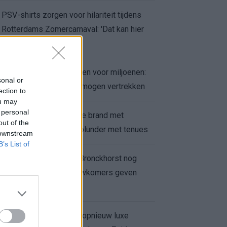
PSV-shirts zorgen voor hilariteit tijdens
Rotterdams Zomercarnaval: 'Dat kan hier
niet'
Feyenoord zet deur open voor miljoenen:
sonal or
Ueda en Hadj Moussa mogen vertrekken
ection to
ou may
 personal
Ajax helpt Burnley uit de brand met
out of the
afgeknipte sokken na blunder met tenues
 downstream
B’s List of
Feyenoord onder Van Bronckhorst nog
altijd ongeslagen: nieuwkomers geven
hoop
Hakim Ziyech verhuurt opnieuw luxe