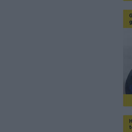
G
g
H
t