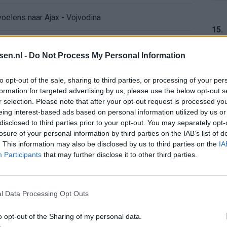
voelens naar Ajax - Vojvodina
15.
ael van der Vaart en Sylvie Meis door de jaren heen
tsen.nl -
Do Not Process My Personal Information
el voor Ajax en FC Twente in Europa
16.
to opt-out of the sale, sharing to third parties, or processing of your per
formation for targeted advertising by us, please use the below opt-out s
 bondscoach: "Kampioen met Jong Ajax"
r selection. Please note that after your opt-out request is processed y
eing interest-based ads based on personal information utilized by us or
17.
disclosed to third parties prior to your opt-out. You may separately opt-
n schrijft geschiedenis met rode kaart in WK-finale
losure of your personal information by third parties on the IAB’s list of
. This information may also be disclosed by us to third parties on the
IA
e League? Dit zijn de belangrijke data
Participants
that may further disclose it to other third parties.
18.
isie-terugkeer: NEC onderzoekt komst van Ajax-icoon
l Data Processing Opt Outs
o opt-out of the Sharing of my personal data.
19.