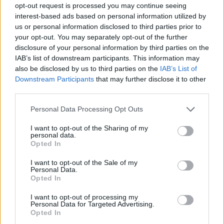
opt-out request is processed you may continue seeing
interest-based ads based on personal information utilized by
Ajax groeit onder Míchel, maar transfermarkt
blijft cruciaal
us or personal information disclosed to third parties prior to
your opt-out. You may separately opt-out of the further
disclosure of your personal information by third parties on the
Ajax-talent Mohamed Abdalla schrijft Europese
IAB’s list of downstream participants. This information may
geschiedenis
also be disclosed by us to third parties on the
IAB’s List of
Downstream Participants
that may further disclose it to other
Shane Kluivert krijgt kans van Flick en begint in
third parties.
de basis bij FC Barcelona
Personal Data Processing Opt Outs
Servische media vergelijken Ajax-talent Abdellah
I want to opt-out of the Sharing of my
Ouazane met Lionel Messi
personal data.
Opted In
Ajax zet grote stap richting volgende ronde na
I want to opt-out of the Sale of my
ruime zege op Vojvodina
Personal Data.
Opted In
Dusan Tadic kijkt met bijzondere gevoelens naar
I want to opt-out of processing my
Ajax - Vojvodina
Personal Data for Targeted Advertising.
Opted In