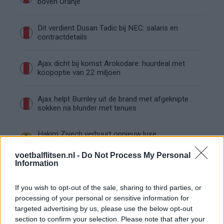
boven Oranje
Dit verdient Dusan Tadic bij NEC: salaris en
contractdetails
Ajax dicht bij komst Arokodare: huurdeal met
koopoptie van 22 miljoen
Ajax helpt Burnley uit de brand met afgeknipte
sokken na blunder met tenues
Hakim Ziyech verhuurt opnieuw luxe
appartement op Amsterdamse Zuidas
voetbalflitsen.nl -
Do Not Process My Personal
Information
Marcos Leonardo laat eerste indruk achter bij
Ajax: 'Hier gaan fans van genieten'
If you wish to opt-out of the sale, sharing to third parties, or
processing of your personal or sensitive information for
Resterend oefenprogramma Ajax: waar zijn de
targeted advertising by us, please use the below opt-out
duels te zien
section to confirm your selection. Please note that after your