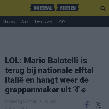
Nieuws
Ajax
Feyenoord
PSV
LOL: Mario Balotelli is
terug bij nationale elftal
Italië en hangt weer de
grappenmaker uit 👔✊
Maandag 28 mei, 10:30 uur
Auteur: Elro