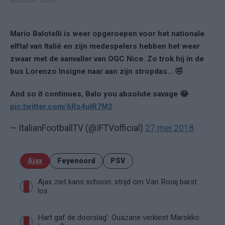
Mario Balotelli is weer opgeroepen voor het nationale
elftal van Italië en zijn medespelers hebben het weer
zwaar met de aanvaller van OGC Nice. Zo trok hij in de
bus Lorenzo Insigne naar aan zijn stropdas... 🤣
And so it continues, Balo you absolute savage 😂
pic.twitter.com/6Rs4ulR7M2
— ItalianFootballTV (@IFTVofficial)
27 mei 2018
Ajax
Feyenoord
PSV
Ajax ziet kans schoon: strijd om Van Rooij barst
los
Hart gaf de doorslag': Ouazane verkiest Marokko