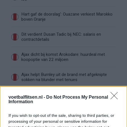
Hart gaf de doorslag': Ouazane verkiest Marokko
boven Oranje
Dit verdient Dusan Tadic bij NEC: salaris en
contractdetails
Ajax dicht bij komst Arokodare: huurdeal met
koopoptie van 22 miljoen
Ajax helpt Burnley uit de brand met afgeknipte
sokken na blunder met tenues
Hakim Ziyech verhuurt opnieuw luxe
voetbalflitsen.nl -
Do Not Process My Personal
appartement op Amsterdamse Zuidas
Information
Marcos Leonardo laat eerste indruk achter bij
If you wish to opt-out of the sale, sharing to third parties, or
Ajax: 'Hier gaan fans van genieten'
processing of your personal or sensitive information for