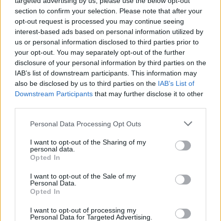
targeted advertising by us, please use the below opt-out
section to confirm your selection. Please note that after your
Resterend oefenprogramma Ajax: waar zijn de
opt-out request is processed you may continue seeing
duels te zien
interest-based ads based on personal information utilized by
us or personal information disclosed to third parties prior to
Ajax groeit onder Míchel, maar transfermarkt
your opt-out. You may separately opt-out of the further
blijft cruciaal
disclosure of your personal information by third parties on the
IAB’s list of downstream participants. This information may
Ajax-talent Mohamed Abdalla schrijft Europese
also be disclosed by us to third parties on the
IAB’s List of
geschiedenis
Downstream Participants
that may further disclose it to other
third parties.
Shane Kluivert krijgt kans van Flick en begint in
Personal Data Processing Opt Outs
de basis bij FC Barcelona
I want to opt-out of the Sharing of my
personal data.
Servische media vergelijken Ajax-talent Abdellah
Opted In
Ouazane met Lionel Messi
I want to opt-out of the Sale of my
Personal Data.
Ajax zet grote stap richting volgende ronde na
Opted In
ruime zege op Vojvodina
I want to opt-out of processing my
Personal Data for Targeted Advertising.