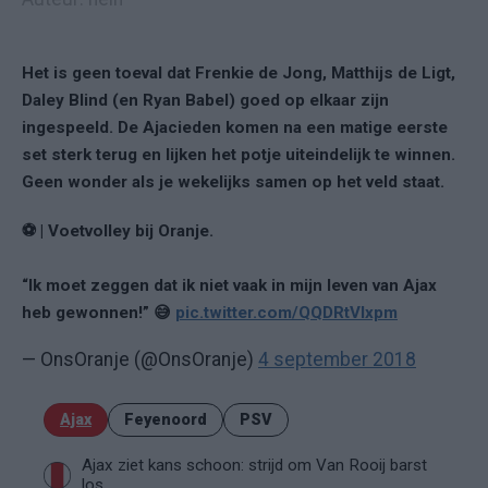
Het is geen toeval dat Frenkie de Jong, Matthijs de Ligt,
Daley Blind (en Ryan Babel) goed op elkaar zijn
ingespeeld. De Ajacieden komen na een matige eerste
set sterk terug en lijken het potje uiteindelijk te winnen.
Geen wonder als je wekelijks samen op het veld staat.
⚽️ | Voetvolley bij Oranje.
“Ik moet zeggen dat ik niet vaak in mijn leven van Ajax
heb gewonnen!” 😅
pic.twitter.com/QQDRtVlxpm
— OnsOranje (@OnsOranje)
4 september 2018
Ajax
Feyenoord
PSV
Ajax ziet kans schoon: strijd om Van Rooij barst
los