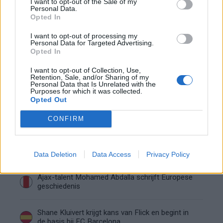
Ajax helpt Burnley uit de brand met afgeknipte
I want to opt-out of the Sale of my
Personal Data.
sokken na blunder met tenues
Opted In
Hakim Ziyech verhuurt opnieuw luxe
I want to opt-out of processing my
Personal Data for Targeted Advertising.
appartement op Amsterdamse Zuidas
Opted In
I want to opt-out of Collection, Use,
Marcos Leonardo laat eerste indruk achter bij
Retention, Sale, and/or Sharing of my
Ajax: 'Hier gaan fans van genieten'
Personal Data that Is Unrelated with the
Purposes for which it was collected.
Opted Out
Resterend oefenprogramma Ajax: waar zijn de
duels te zien
CONFIRM
Ajax groeit onder Míchel, maar transfermarkt
blijft cruciaal
Data Deletion
Data Access
Privacy Policy
Ajax-talent Mohamed Abdalla schrijft Europese
geschiedenis
Shane Kluivert krijgt kans van Flick en begint in
de basis bij FC Barcelona