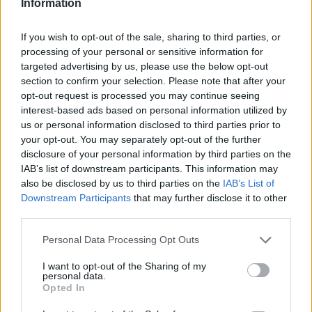
Information
— Erwin12345 (@Erwin__wr)
May 17, 2026
If you wish to opt-out of the sale, sharing to third parties, or
Ajax-fans ergeren zich daarnaast ook aan een 'slap' Ajax.
processing of your personal or sensitive information for
targeted advertising by us, please use the below opt-out
section to confirm your selection. Please note that after your
Ajax
Feyenoord
PSV
opt-out request is processed you may continue seeing
interest-based ads based on personal information utilized by
Ajax ziet kans schoon: strijd om Van Rooij barst
us or personal information disclosed to third parties prior to
los
your opt-out. You may separately opt-out of the further
disclosure of your personal information by third parties on the
Hart gaf de doorslag': Ouazane verkiest Marokko
IAB’s list of downstream participants. This information may
boven Oranje
also be disclosed by us to third parties on the
IAB’s List of
Downstream Participants
that may further disclose it to other
third parties.
Dit verdient Dusan Tadic bij NEC: salaris en
contractdetails
Personal Data Processing Opt Outs
Ajax dicht bij komst Arokodare: huurdeal met
I want to opt-out of the Sharing of my
personal data.
koopoptie van 22 miljoen
Opted In