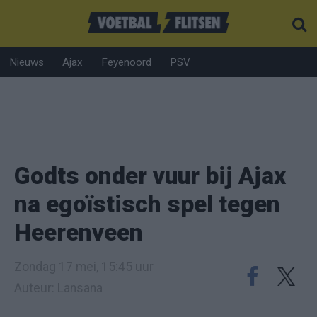
Nieuws
Ajax
Feyenoord
PSV
Godts onder vuur bij Ajax
na egoïstisch spel tegen
Heerenveen
Zondag 17 mei, 15:45 uur
Auteur: Lansana