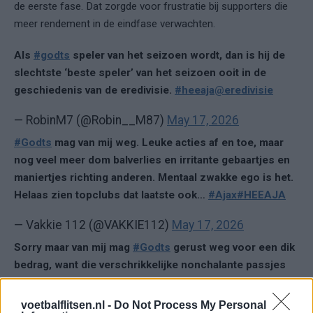
de eerste fase. Dat zorgde voor frustratie bij supporters die
meer rendement in de eindfase verwachten.
Als
#godts
speler van het seizoen wordt, dan is hij de
slechtste ‘beste speler’ van het seizoen ooit in de
geschiedenis van de eredivisie.
#heeaja
@eredivisie
— RobinM7 (@Robin__M87)
May 17, 2026
#Godts
mag van mij weg. Leuke acties af en toe, maar
nog veel meer dom balverlies en irritante gebaartjes en
maniertjes richting anderen. Mentaal zwakke ego is het.
Helaas zien topclubs dat laatste ook…
#Ajax
#HEEAJA
— Vakkie 112 (@VAKKIE112)
May 17, 2026
Sorry maar van mij mag
#Godts
gerust weg voor een dik
bedrag, want die verschrikkelijke nonchalante passjes
of trucjes die allemaal mislukken wordt ik kots misselijk
van
#heeaja
voetbalflitsen.nl -
Do Not Process My Personal