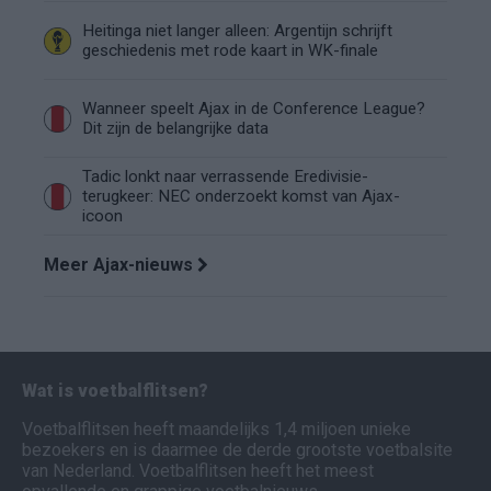
Heitinga niet langer alleen: Argentijn schrijft
geschiedenis met rode kaart in WK-finale
Wanneer speelt Ajax in de Conference League?
Dit zijn de belangrijke data
Tadic lonkt naar verrassende Eredivisie-
terugkeer: NEC onderzoekt komst van Ajax-
icoon
Meer Ajax-nieuws
Wat is voetbalflitsen?
Voetbalflitsen heeft maandelijks 1,4 miljoen unieke
bezoekers en is daarmee de derde grootste voetbalsite
van Nederland. Voetbalflitsen heeft het meest