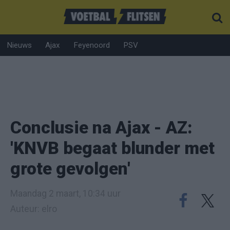
Nieuws
Ajax
Feyenoord
PSV
Conclusie na Ajax - AZ:
'KNVB begaat blunder met
grote gevolgen'
Maandag 2 maart, 10:34 uur
Auteur: elro