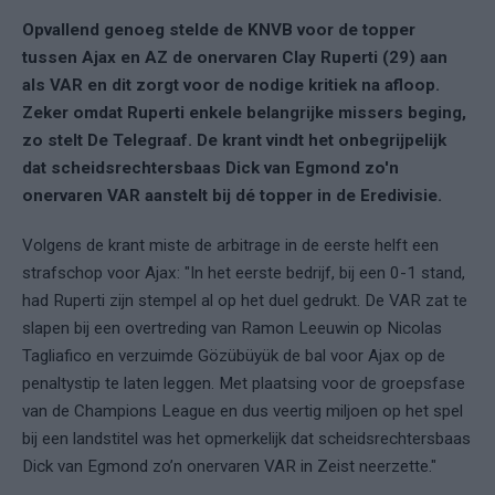
Opvallend genoeg stelde de KNVB voor de topper
tussen Ajax en AZ de onervaren Clay Ruperti (29) aan
als VAR en dit zorgt voor de nodige kritiek na afloop.
Zeker omdat Ruperti enkele belangrijke missers beging,
zo stelt De Telegraaf. De krant vindt het onbegrijpelijk
dat scheidsrechtersbaas Dick van Egmond zo'n
onervaren VAR aanstelt bij dé topper in de Eredivisie.
Volgens de krant miste de arbitrage in de eerste helft een
strafschop voor Ajax: "In het eerste bedrijf, bij een 0-1 stand,
had Ruperti zijn stempel al op het duel gedrukt. De VAR zat te
slapen bij een overtreding van Ramon Leeuwin op Nicolas
Tagliafico en verzuimde Gözübüyük de bal voor Ajax op de
penaltystip te laten leggen. Met plaatsing voor de groepsfase
van de Champions League en dus veertig miljoen op het spel
bij een landstitel was het opmerkelijk dat scheidsrechtersbaas
Dick van Egmond zo’n onervaren VAR in Zeist neerzette."