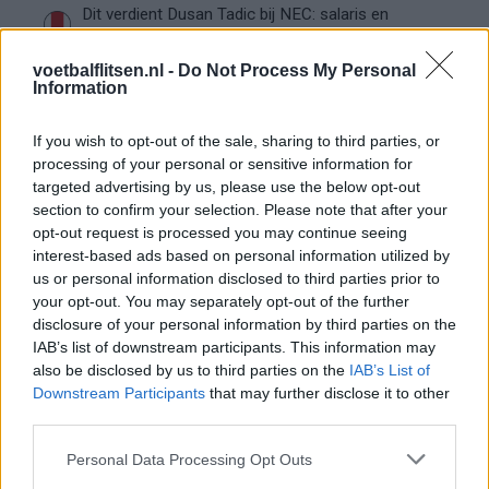
Dit verdient Dusan Tadic bij NEC: salaris en
contractdetails
voetbalflitsen.nl -
Do Not Process My Personal
Information
Ajax dicht bij komst Arokodare: huurdeal met
koopoptie van 22 miljoen
If you wish to opt-out of the sale, sharing to third parties, or
processing of your personal or sensitive information for
Ajax helpt Burnley uit de brand met afgeknipte
targeted advertising by us, please use the below opt-out
sokken na blunder met tenues
section to confirm your selection. Please note that after your
opt-out request is processed you may continue seeing
Hakim Ziyech verhuurt opnieuw luxe
interest-based ads based on personal information utilized by
appartement op Amsterdamse Zuidas
us or personal information disclosed to third parties prior to
your opt-out. You may separately opt-out of the further
Marcos Leonardo laat eerste indruk achter bij
disclosure of your personal information by third parties on the
Ajax: 'Hier gaan fans van genieten'
IAB’s list of downstream participants. This information may
also be disclosed by us to third parties on the
IAB’s List of
Downstream Participants
that may further disclose it to other
Resterend oefenprogramma Ajax: waar zijn de
third parties.
duels te zien
Personal Data Processing Opt Outs
Ajax groeit onder Míchel, maar transfermarkt