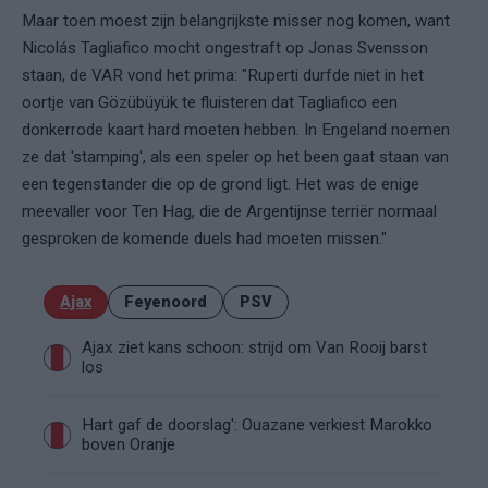
Maar toen moest zijn belangrijkste misser nog komen, want
Nicolás Tagliafico mocht ongestraft op Jonas Svensson
staan, de VAR vond het prima: "Ruperti durfde niet in het
oortje van Gözübüyük te fluisteren dat Tagliafico een
donkerrode kaart hard moeten hebben. In Engeland noemen
ze dat 'stamping', als een speler op het been gaat staan van
een tegenstander die op de grond ligt. Het was de enige
meevaller voor Ten Hag, die de Argentijnse terriër normaal
gesproken de komende duels had moeten missen."
Ajax
Feyenoord
PSV
Ajax ziet kans schoon: strijd om Van Rooij barst
los
Hart gaf de doorslag': Ouazane verkiest Marokko
boven Oranje