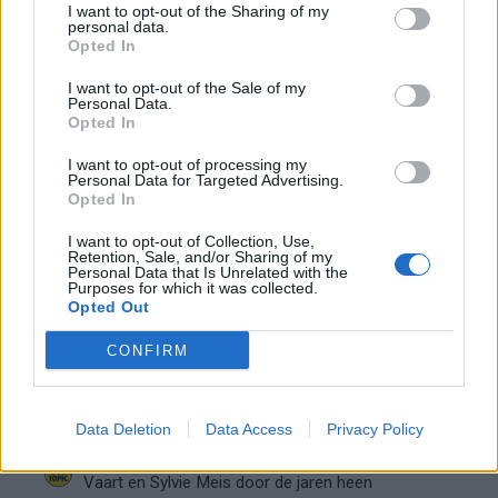
blijft cruciaal
I want to opt-out of the Sharing of my
personal data.
Opted In
Ajax-talent Mohamed Abdalla schrijft Europese
geschiedenis
I want to opt-out of the Sale of my
Personal Data.
Opted In
Shane Kluivert krijgt kans van Flick en begint in
I want to opt-out of processing my
de basis bij FC Barcelona
Personal Data for Targeted Advertising.
Opted In
Servische media vergelijken Ajax-talent Abdellah
I want to opt-out of Collection, Use,
Ouazane met Lionel Messi
Retention, Sale, and/or Sharing of my
Personal Data that Is Unrelated with the
Purposes for which it was collected.
Ajax zet grote stap richting volgende ronde na
Opted Out
ruime zege op Vojvodina
CONFIRM
Dusan Tadic kijkt met bijzondere gevoelens naar
Ajax - Vojvodina
Data Deletion
Data Access
Privacy Policy
Zo veranderde de relatie tussen Rafael van der
Vaart en Sylvie Meis door de jaren heen