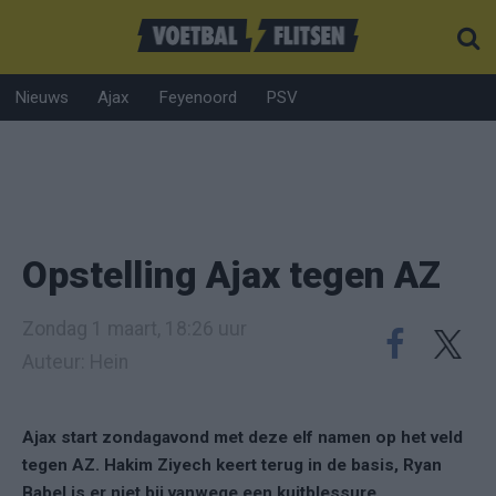
Nieuws
Ajax
Feyenoord
PSV
Opstelling Ajax tegen AZ
Zondag 1 maart, 18:26 uur
Auteur: Hein
Ajax start zondagavond met deze elf namen op het veld
tegen AZ. Hakim Ziyech keert terug in de basis, Ryan
Babel is er niet bij vanwege een kuitblessure.