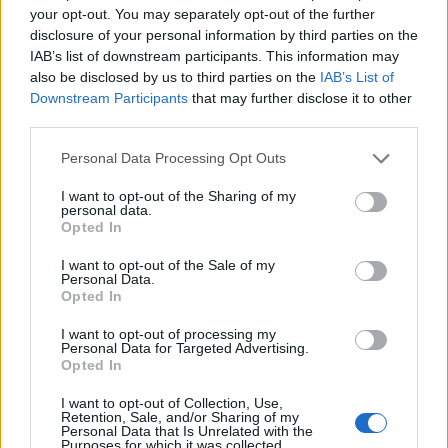
geschiedenis
your opt-out. You may separately opt-out of the further
disclosure of your personal information by third parties on the
Shane Kluivert krijgt kans van Flick en begint in
IAB’s list of downstream participants. This information may
de basis bij FC Barcelona
also be disclosed by us to third parties on the
IAB’s List of
Downstream Participants
that may further disclose it to other
third parties.
Servische media vergelijken Ajax-talent Abdellah
Ouazane met Lionel Messi
Personal Data Processing Opt Outs
I want to opt-out of the Sharing of my
Ajax zet grote stap richting volgende ronde na
personal data.
ruime zege op Vojvodina
Opted In
I want to opt-out of the Sale of my
Dusan Tadic kijkt met bijzondere gevoelens naar
Personal Data.
Ajax - Vojvodina
Opted In
I want to opt-out of processing my
Zo veranderde de relatie tussen Rafael van der
Personal Data for Targeted Advertising.
Vaart en Sylvie Meis door de jaren heen
Opted In
I want to opt-out of Collection, Use,
Zoveel staat er financieel op het spel voor Ajax
Retention, Sale, and/or Sharing of my
en FC Twente in Europa
Personal Data that Is Unrelated with the
Purposes for which it was collected.