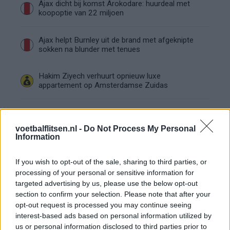
Ajax dicht bij komst Arokodare: huurdeal met
koopoptie van 22 miljoen
Ajax helpt Burnley uit de brand met afgeknipte
sokken na blunder met tenues
Hakim Ziyech verhuurt opnieuw luxe
appartement op Amsterdamse Zuidas
Marcos Leonardo laat eerste indruk achter bij
Ajax: 'Hier gaan fans van genieten'
voetbalflitsen.nl -
Do Not Process My Personal
Information
Resterend oefenprogramma Ajax: waar zijn de
duels te zien
If you wish to opt-out of the sale, sharing to third parties, or
processing of your personal or sensitive information for
targeted advertising by us, please use the below opt-out
Ajax groeit onder Míchel, maar transfermarkt
section to confirm your selection. Please note that after your
blijft cruciaal
opt-out request is processed you may continue seeing
interest-based ads based on personal information utilized by
Ajax-talent Mohamed Abdalla schrijft Europese
us or personal information disclosed to third parties prior to