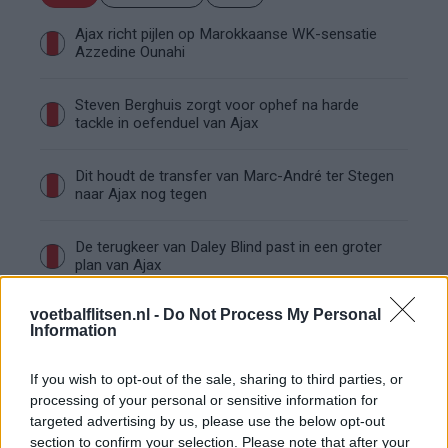
Ajax richt pijlen op Marokkaanse WK-sensatie
Azzedine Ounahi
Steven Berghuis zorgt voor ophef na harde
tackle in oefenduel van Ajax
Dit houdt de transfer van Marc-André ter Stegen
naar Ajax nog tegen
De terugkeer van Daley Blind past in een groter
plan van Ajax
voetbalflitsen.nl -
Do Not Process My Personal
Kritiek op Engels van Míchel genuanceerd: ‘Ajax-
Information
spelers snappen dat echt wel’
If you wish to opt-out of the sale, sharing to third parties, or
De eerste Míchel-dagen bij Ajax: Blind coacht,
processing of your personal or sensitive information for
Gloukh krijgt standje en Ceballos wordt gebeld
targeted advertising by us, please use the below opt-out
section to confirm your selection. Please note that after your