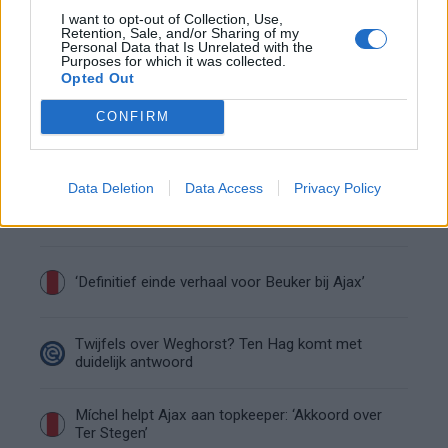
verlaten
I want to opt-out of Collection, Use,
Retention, Sale, and/or Sharing of my
Personal Data that Is Unrelated with the
Steijn: ‘Bergwijn was niet mijn eerste keus als
Purposes for which it was collected.
Ajax-aanvoerder’
Opted Out
CONFIRM
Van Gaal-vertrek markeert einde van bestuurlijke
Ajax-fase
Data Deletion
Data Access
Privacy Policy
Wie is Federico Viñas, de Uruguayaanse WK-
spits op het lijstje van Ajax?
‘Definitief einde verhaal voor Beuker bij Ajax’
Twijfels over Weghorst? Ten Hag komt met
duidelijk antwoord
Míchel helpt Ajax aan topkeeper: ‘Akkoord over
Ter Stegen’