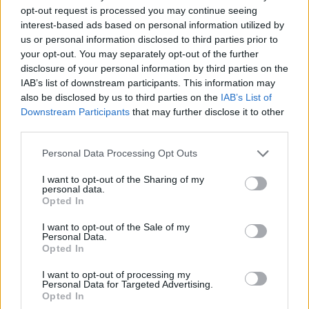
Steur kiest voor Newcastle na gemiste
opt-out request is processed you may continue seeing
duidelijkheid bij Ajax
interest-based ads based on personal information utilized by
us or personal information disclosed to third parties prior to
your opt-out. You may separately opt-out of the further
Blind kan bij Ajax de speler naast Míchel worden
disclosure of your personal information by third parties on the
IAB’s list of downstream participants. This information may
also be disclosed by us to third parties on the
IAB’s List of
“Twente was toen niet haalbaar”: Weghorst blikt
Downstream Participants
that may further disclose it to other
terug op Ajax-keuze
third parties.
Personal Data Processing Opt Outs
De transferprioriteiten van Ajax worden steeds
duidelijker
I want to opt-out of the Sharing of my
personal data.
Opted In
Ajax begint voorbereiding met nederlaag: zo ziet
de route naar PEC eruit
I want to opt-out of the Sale of my
Personal Data.
Opted In
Zo overtuigde PSV Sven Mijnans en bleef Ajax
met lege handen achter
I want to opt-out of processing my
Personal Data for Targeted Advertising.
Opted In
Waarom steeds meer sleutelfiguren Ajax