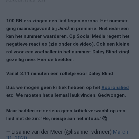
100 BN'ers zingen een lied tegen corona. Het nummer
ging maandagavond bij
Jinek
in première. Niet iedereen
kan het nummer waarderen. Op Social Media regent het
negatieve reacties (zie onder de video). Ook een kleine
rol voor een voetballer in het nummer: Daley Blind zingt
gezellig mee. Hier de beelden.
Vanaf 3.11 minuten een rolletje voor Daley Blind
Dus we mogen geen kritiek hebben op het
#coronalied
etc. We moeten het allemaal leuk vinden. Gedwongen.
Maar hadden ze serieus geen kritiek verwacht op een
lied met de zin: 'Hè, meisje aan het infuus.' 🤔
— Lisanne van der Meer (@lisanne_vdmeer)
March
31, 2020