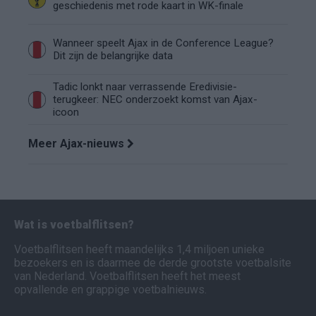
geschiedenis met rode kaart in WK-finale
Wanneer speelt Ajax in de Conference League?
Dit zijn de belangrijke data
Tadic lonkt naar verrassende Eredivisie-
terugkeer: NEC onderzoekt komst van Ajax-
icoon
Meer Ajax-nieuws
Wat is voetbalflitsen?
Voetbalflitsen heeft maandelijks 1,4 miljoen unieke
bezoekers en is daarmee de derde grootste voetbalsite
van Nederland. Voetbalflitsen heeft het meest
opvallende en grappige voetbalnieuws.