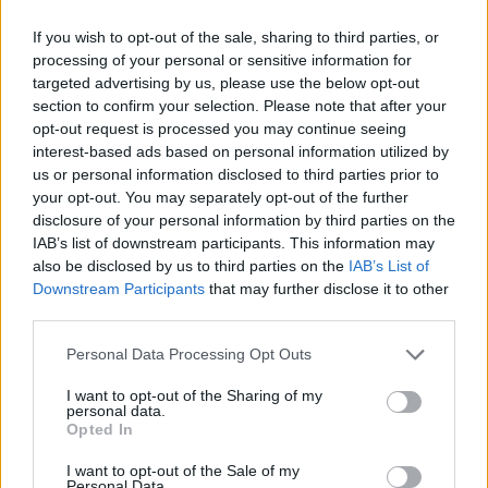
— Jinek (@Jinek_RTL)
March 30, 2020
If you wish to opt-out of the sale, sharing to third parties, or
processing of your personal or sensitive information for
targeted advertising by us, please use the below opt-out
Ajax
Feyenoord
PSV
section to confirm your selection. Please note that after your
opt-out request is processed you may continue seeing
Ajax ziet kans schoon: strijd om Van Rooij barst
interest-based ads based on personal information utilized by
los
us or personal information disclosed to third parties prior to
your opt-out. You may separately opt-out of the further
Hart gaf de doorslag': Ouazane verkiest Marokko
disclosure of your personal information by third parties on the
boven Oranje
IAB’s list of downstream participants. This information may
also be disclosed by us to third parties on the
IAB’s List of
Downstream Participants
that may further disclose it to other
Dit verdient Dusan Tadic bij NEC: salaris en
third parties.
contractdetails
Personal Data Processing Opt Outs
Ajax dicht bij komst Arokodare: huurdeal met
koopoptie van 22 miljoen
I want to opt-out of the Sharing of my
personal data.
Opted In
Ajax helpt Burnley uit de brand met afgeknipte
sokken na blunder met tenues
I want to opt-out of the Sale of my
Personal Data.