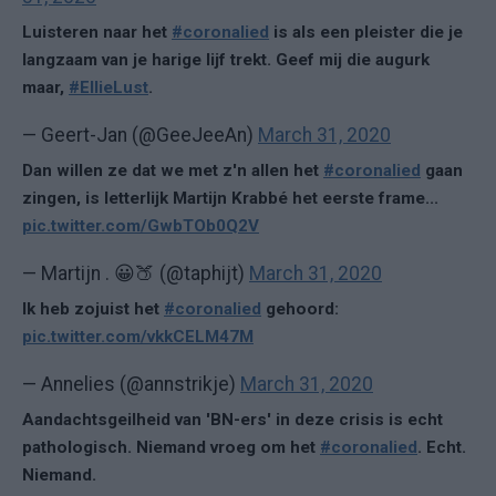
Luisteren naar het
#coronalied
is als een pleister die je
langzaam van je harige lijf trekt. Geef mij die augurk
maar,
#EllieLust
.
— Geert-Jan (@GeeJeeAn)
March 31, 2020
Dan willen ze dat we met z'n allen het
#coronalied
gaan
zingen, is letterlijk Martijn Krabbé het eerste frame...
pic.twitter.com/GwbTOb0Q2V
— Martijn . 😀🍑 (@taphijt)
March 31, 2020
Ik heb zojuist het
#coronalied
gehoord:
pic.twitter.com/vkkCELM47M
— Annelies (@annstrikje)
March 31, 2020
Aandachtsgeilheid van 'BN-ers' in deze crisis is echt
pathologisch. Niemand vroeg om het
#coronalied
. Echt.
Niemand.