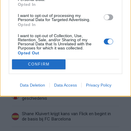
Opted In
Hakim Ziyech verhuurt opnieuw luxe
appartement op Amsterdamse Zuidas
I want to opt-out of processing my
Personal Data for Targeted Advertising.
Opted In
Marcos Leonardo laat eerste indruk achter bij
I want to opt-out of Collection, Use,
Ajax: 'Hier gaan fans van genieten'
Retention, Sale, and/or Sharing of my
Personal Data that Is Unrelated with the
Purposes for which it was collected.
Resterend oefenprogramma Ajax: waar zijn de
Opted Out
duels te zien
CONFIRM
Ajax groeit onder Míchel, maar transfermarkt
blijft cruciaal
Data Deletion
Data Access
Privacy Policy
Ajax-talent Mohamed Abdalla schrijft Europese
geschiedenis
Shane Kluivert krijgt kans van Flick en begint in
de basis bij FC Barcelona