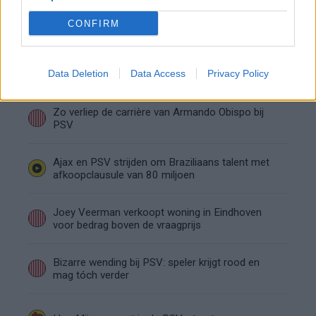
Bosz wil niets weten van Oranje: PSV-trainer
kapt interview abrupt af
CONFIRM
Wanneer is de loting voor de Champions
League? PSV en Feyenoord weten dan hun
Data Deletion
Data Access
Privacy Policy
tegenstanders
Zo verliep de carrière van Armando Obispo bij
PSV
Ajax en PSV strijden om Braziliaans talent met
afkoopclausule van 80 miljoen
Joey Veerman verkoopt woning in Eindhoven
voor bedrag boven de vraagprijs
Bizarre wending bij PSV: speler krijgt rood en
mag tóch verder