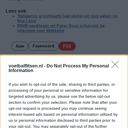
Lees ook:
'Italiaanse grootmacht laat wederom oog vallen op
Noa Lang'
KNVB-aanklager wil Peter Bosz schorsen na
interview over Makkelie
Ajax
Feyenoord
PSV
Daarom zit Peter Bosz niet op de bank bij PSV
tegen FC Eindhoven
voetbalflitsen.nl -
Do Not Process My Personal
Information
Welke keeper kiest FC Twente als Drommel
afhaakt? Deze opties heeft Ten Hag
If you wish to opt-out of the sale, sharing to third parties, or
processing of your personal or sensitive information for
targeted advertising by us, please use the below opt-out
PSV-shirts zorgen voor hilariteit tijdens
section to confirm your selection. Please note that after your
Rotterdams Zomercarnaval: 'Dat kan hier niet'
opt-out request is processed you may continue seeing
interest-based ads based on personal information utilized by
Zorgen nemen toe bij PSV: Bosz snoeihard, fans
us or personal information disclosed to third parties prior to
eisen defensieve versterkingen
your opt-out. You may separately opt-out of the further