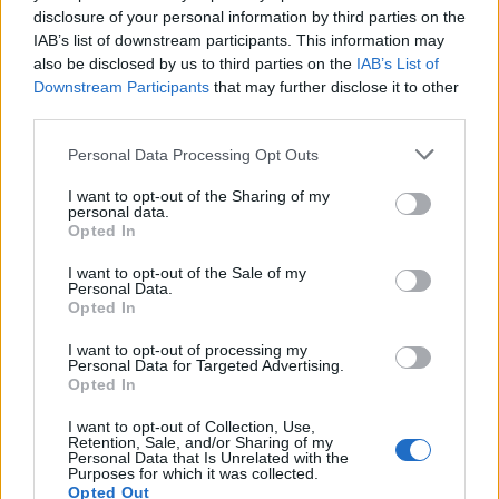
disclosure of your personal information by third parties on the
IAB’s list of downstream participants. This information may
Ooit de toekomst van PSV, nu op weg naar de
uitgang: het verhaal van Babadi
also be disclosed by us to third parties on the
IAB’s List of
Downstream Participants
that may further disclose it to other
third parties.
Van Bommel begint bij België met achterstand:
niet tactisch, maar taalkundig
Personal Data Processing Opt Outs
I want to opt-out of the Sharing of my
Transferclausule Joey Veerman uitgelegd: voor
personal data.
dit bedrag kan PSV'er vertrekken
Opted In
I want to opt-out of the Sale of my
Dit ziet de Belgische voetbalbond in Mark van
Personal Data.
Bommel als nieuwe bondscoach
Opted In
I want to opt-out of processing my
Nieuw spoor voor PSV: Kostic duikt op als
Personal Data for Targeted Advertising.
serieuze optie
Opted In
I want to opt-out of Collection, Use,
Italiaanse media: Perisic wacht op telefoontje
Retention, Sale, and/or Sharing of my
van Internazionale
Personal Data that Is Unrelated with the
Purposes for which it was collected.
Opted Out