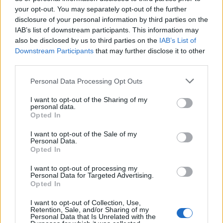
your opt-out. You may separately opt-out of the further
Feyenoord zoekt nieuwe nummer één na
disclosure of your personal information by third parties on the
dreigend vertrek Wellenreuther
IAB’s list of downstream participants. This information may
also be disclosed by us to third parties on the
IAB’s List of
Downstream Participants
that may further disclose it to other
Feyenoord doet voorstel aan beoogde nieuwe
eerste keeper
third parties.
Personal Data Processing Opt Outs
Saoedische topclub maakt werk van Hadj
Moussa: Feyenoord wacht op bod
I want to opt-out of the Sharing of my
personal data.
Opted In
Mats Deijl neemt definitief afscheid van
Deventer: Feyenoorder zet woning te koop
I want to opt-out of the Sale of my
Personal Data.
Opted In
Van Beukering haalt hard uit na opmerkingen
over zijn gewicht
I want to opt-out of processing my
Personal Data for Targeted Advertising.
Opted In
Overzicht: Zo presteren de Feyenoord-spelers
op het WK 2026
I want to opt-out of Collection, Use,
Retention, Sale, and/or Sharing of my
Personal Data that Is Unrelated with the