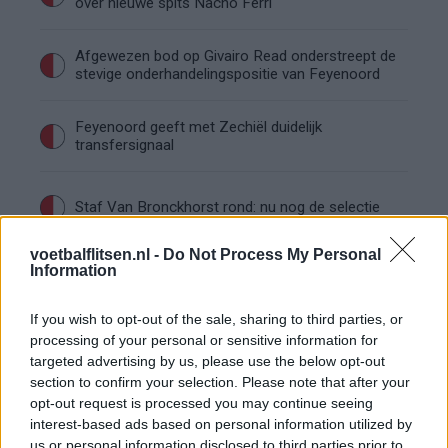
over nieuwe spits Nacho Ferri
Afgewezen bod op Givairo Read onderstreept de
stevige onderhandelingspositie van Feyenoord
Feyenoord geeft met Zechiël duidelijk
transfersignaal
Staf Van Bronckhorst rond: nu nog de selectie
voetbalflitsen.nl -
Do Not Process My Personal
Feyenoord lost met nieuwe controleur direct
Information
groot probleem van vorig seizoen op
If you wish to opt-out of the sale, sharing to third parties, or
Feyenoord begint voorbereiding overtuigend: zo
processing of your personal or sensitive information for
ziet de route naar de seizoensstart eruit
targeted advertising by us, please use the below opt-out
section to confirm your selection. Please note that after your
opt-out request is processed you may continue seeing
Givairo Read spreekt zich uit over Feyenoord-
interest-based ads based on personal information utilized by
toekomst: 'Het kan nog alle kanten op'
us or personal information disclosed to third parties prior to