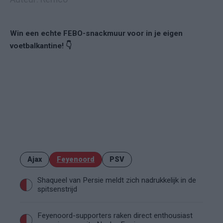
Win een echte FEBO-snackmuur voor in je eigen
voetbalkantine! 👇
Ajax
Feyenoord
PSV
Shaqueel van Persie meldt zich nadrukkelijk in de
spitsenstrijd
Feyenoord-supporters raken direct enthousiast