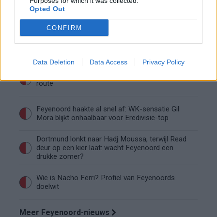
Purposes for which it was collected.
Feyenoord begint aan nieuw tijdperk: programma
Opted Out
richting seizoenstart
CONFIRM
Rigaux verzet meteen bergen bij Feyenoord: lef
of overmoed?
Data Deletion
Data Access
Privacy Policy
Feyenoord gebruikt Ajax-talenten voor nieuwe
route
Feyenoord haakte al snel af: WK-sensatie Gil
Mora blijkt onhaalbaar voor Eredivisie-top
Dortmund lonkt naar Hadj Moussa, terwijl Read
deur op een kier laat: wacht Feyenoord een
drukke zomer?
Wie is Nacho Ferri? Profiel van Feyenoords
doelwit
Meer Feyenoord-nieuws