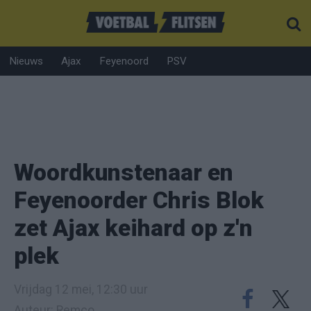
Nieuws
Ajax
Feyenoord
PSV
Woordkunstenaar en
Feyenoorder Chris Blok
zet Ajax keihard op z'n
plek
Vrijdag 12 mei, 12:30 uur
Auteur: Remco