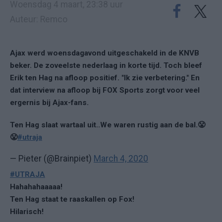
Woensdag 4 maart, 23:38 uur
Auteur: Remco
Ajax werd woensdagavond uitgeschakeld in de KNVB
beker. De zoveelste nederlaag in korte tijd. Toch bleef
Erik ten Hag na afloop positief. "Ik zie verbetering." En
dat interview na afloop bij FOX Sports zorgt voor veel
ergernis bij Ajax-fans.
Ten Hag slaat wartaal uit..We waren rustig aan de bal.😤
😤
#utraja
— Pieter (@Brainpiet)
March 4, 2020
#UTRAJA
Hahahahaaaaa!
Ten Hag staat te raaskallen op Fox!
Hilarisch!