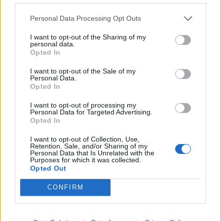
die vent uit. En met een op niets gebaseerde arrogantie.
Personal Data Processing Opt Outs
#tenhagout
I want to opt-out of the Sharing of my
— Sjors Rozendaal (@SjorsRozendaal)
March 4,
personal data.
Opted In
2020
Ten Hag: "Ik zie verbetering in de veldbezetting" 😂😂
I want to opt-out of the Sale of my
Personal Data.
Niets aan de hand dus
#UTRAJA
Opted In
— Tim van Klink (@timvanklink)
March 4, 2020
I want to opt-out of processing my
Personal Data for Targeted Advertising.
Opted In
Lees ook:
#TenHagOut! Ajaxfans eisen na Utrecht-Ajax (2-0)
I want to opt-out of Collection, Use,
ontslag Ten Hag en noemen ook al een vervanger
Retention, Sale, and/or Sharing of my
Selectie Ajax uitgescholden bij aankomst in Utrecht:
Personal Data that Is Unrelated with the
"Hamas, Hamas, Joden aan het gas"
Purposes for which it was collected.
'Toch nog iets gewonnen: Ten Hag verslaat andere
Opted Out
kale man op de 20 meter traplopen'
CONFIRM
Ajax
Feyenoord
PSV