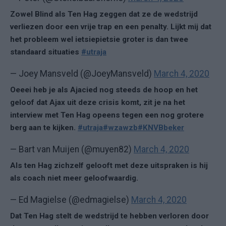
Zowel Blind als Ten Hag zeggen dat ze de wedstrijd
verliezen door een vrije trap en een penalty. Lijkt mij dat
het probleem wel ietsiepietsie groter is dan twee
standaard situaties
#utraja
— Joey Mansveld (@JoeyMansveld)
March 4, 2020
Oeeei heb je als Ajacied nog steeds de hoop en het
geloof dat Ajax uit deze crisis komt, zit je na het
interview met Ten Hag opeens tegen een nog grotere
berg aan te kijken.
#utraja
#wzawzb
#KNVBbeker
— Bart van Muijen (@muyen82)
March 4, 2020
Als ten Hag zichzelf gelooft met deze uitspraken is hij
als coach niet meer geloofwaardig.
— Ed Magielse (@edmagielse)
March 4, 2020
Dat Ten Hag stelt de wedstrijd te hebben verloren door