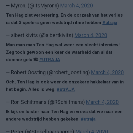
— Myron. (@ItsMyronn)
March 4, 2020
Ten Hag ziet verbetering. En de oorzaak van het verlies
is dat 3 spelers geen wedstrijd ritme hebben
#utraja
— albert kivits (@albertkivits)
March 4, 2020
Man man man Ten Hag wat weer een slecht interview!
Zeg toch gewoon een keer de waarheid dan al dat
domme gelul🙈
#UTRAJA
— Robert Oosting (@robert_oosting)
March 4, 2020
Och, Ten Hag is ook weer de onzekere hakkelaar van in
het begin. Alles is weg.
#utrAJA
— Ron Schiltmans (@RSchiltmans)
March 4, 2020
Ik kijk en luister naar Ten Hag en vrees dat we naar een
andere wedstrijd hebben gekeken.
#utraja
— Peter (@Stekelbaarshome)
March 4, 2020