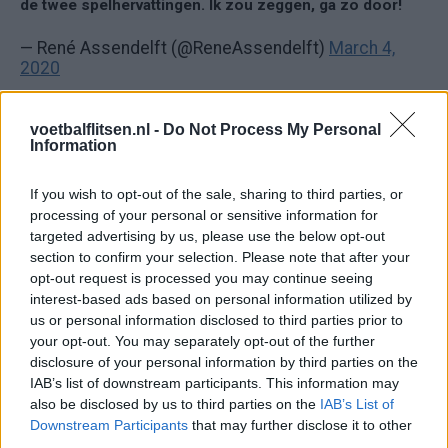
de twee spelhervattingen. Ik zou zeggen, ga zo door!
— René Assendelft (@ReneAssendelft)
March 4,
2020
Ik weet niet wat van wedstrijd Ten Hag heeft gezien
vanavond maar hij was dom aan het lullen net bij
voetbalflitsen.nl -
Do Not Process My Personal
Information
@FOXSportsnl
#utraja
#knvbbeker
De neuzen staan
duidelijk niet de zelfde kant op in Amsterdam
If you wish to opt-out of the sale, sharing to third parties, or
processing of your personal or sensitive information for
— Hippe uut Zutphen (@Hippezutphen)
March 4,
targeted advertising by us, please use the below opt-out
2020
section to confirm your selection. Please note that after your
#tenhagout
Wat een interview weer van Ten Hag, ik
opt-out request is processed you may continue seeing
dacht echt Frans Bauer komt zo nog in beeld met jullie
interest-based ads based on personal information utilized by
zitten in Bananasplit... maar het is gewoon werkelijkheid,
us or personal information disclosed to third parties prior to
your opt-out. You may separately opt-out of the further
er zijn echte iconen voor minder eruit gegaan!
disclosure of your personal information by third parties on the
IAB’s list of downstream participants. This information may
— A. (@vdbijl01)
March 4, 2020
also be disclosed by us to third parties on the
IAB’s List of
Wat een onvoorstelbaar gelul in de ruimte van ten Hag bij
Downstream Participants
that may further disclose it to other
Fox. Nul komma nul zelfreflectie. Wat een onzin kraamt
third parties.