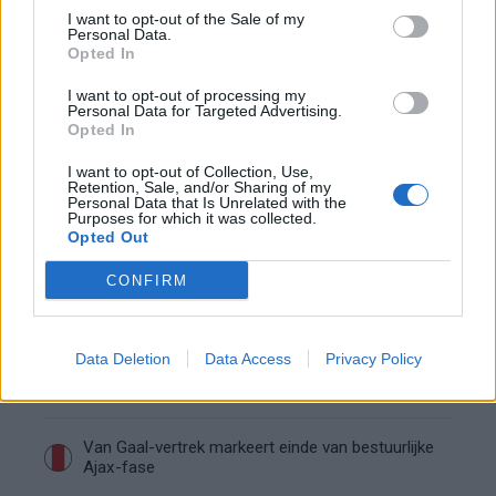
I want to opt-out of the Sale of my
Personal Data.
Opted In
De transferprioriteiten van Ajax worden steeds
duidelijker
I want to opt-out of processing my
Personal Data for Targeted Advertising.
Opted In
Ajax begint voorbereiding met nederlaag: zo ziet
de route naar PEC eruit
I want to opt-out of Collection, Use,
Retention, Sale, and/or Sharing of my
Personal Data that Is Unrelated with the
Zo overtuigde PSV Sven Mijnans en bleef Ajax
Purposes for which it was collected.
met lege handen achter
Opted Out
CONFIRM
Waarom steeds meer sleutelfiguren Ajax
verlaten
Data Deletion
Data Access
Privacy Policy
Steijn: ‘Bergwijn was niet mijn eerste keus als
Ajax-aanvoerder’
Van Gaal-vertrek markeert einde van bestuurlijke
Ajax-fase