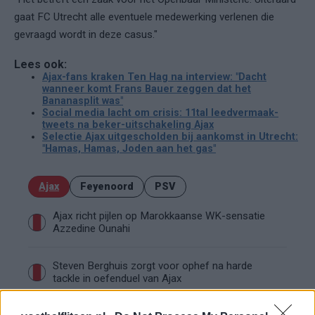
gaat FC Utrecht alle eventuele medewerking verlenen die
gevraagd wordt in deze casus."
Lees ook:
Ajax-fans kraken Ten Hag na interview: "Dacht
wanneer komt Frans Bauer zeggen dat het
Bananasplit was"
Social media lacht om crisis: 11tal leedvermaak-
tweets na beker-uitschakeling Ajax
Selectie Ajax uitgescholden bij aankomst in Utrecht:
"Hamas, Hamas, Joden aan het gas"
Ajax
Feyenoord
PSV
Ajax richt pijlen op Marokkaanse WK-sensatie
Azzedine Ounahi
Steven Berghuis zorgt voor ophef na harde
tackle in oefenduel van Ajax