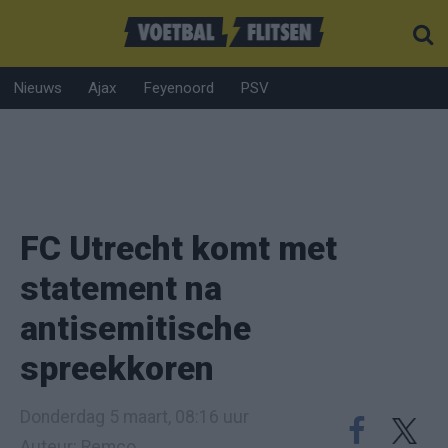
Nieuws
Ajax
Feyenoord
PSV
FC Utrecht komt met
statement na
antisemitische
spreekkoren
Donderdag 5 maart, 08:16 uur
Auteur: Remco