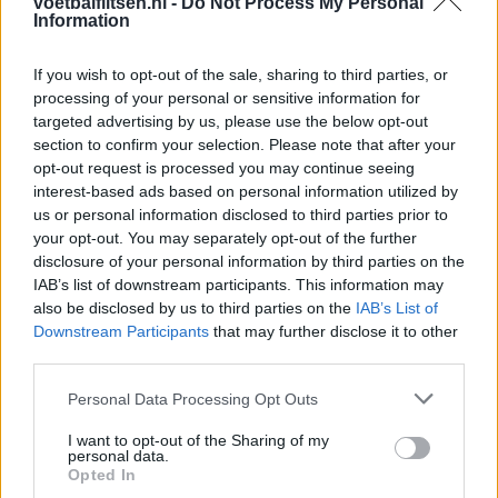
Dit houdt de transfer van Marc-André ter Stegen
voetbalflitsen.nl -
Do Not Process My Personal
Information
naar Ajax nog tegen
If you wish to opt-out of the sale, sharing to third parties, or
De terugkeer van Daley Blind past in een groter
processing of your personal or sensitive information for
plan van Ajax
targeted advertising by us, please use the below opt-out
section to confirm your selection. Please note that after your
Kritiek op Engels van Míchel genuanceerd: ‘Ajax-
opt-out request is processed you may continue seeing
spelers snappen dat echt wel’
interest-based ads based on personal information utilized by
us or personal information disclosed to third parties prior to
De eerste Míchel-dagen bij Ajax: Blind coacht,
your opt-out. You may separately opt-out of the further
Gloukh krijgt standje en Ceballos wordt gebeld
disclosure of your personal information by third parties on the
IAB’s list of downstream participants. This information may
also be disclosed by us to third parties on the
IAB’s List of
Steur kiest voor Newcastle na gemiste
Downstream Participants
that may further disclose it to other
duidelijkheid bij Ajax
third parties.
Personal Data Processing Opt Outs
Blind kan bij Ajax de speler naast Míchel worden
I want to opt-out of the Sharing of my
personal data.
“Twente was toen niet haalbaar”: Weghorst blikt
Opted In
terug op Ajax-keuze