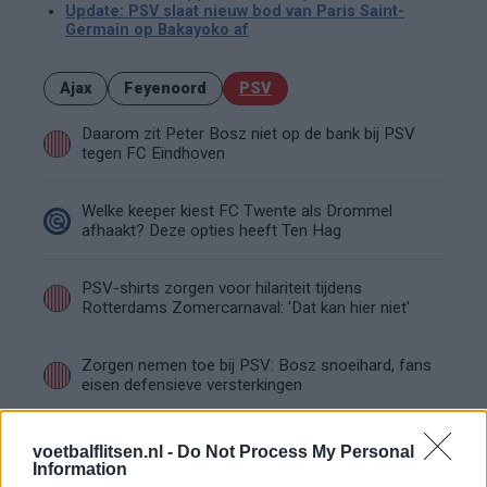
Update: PSV slaat nieuw bod van Paris Saint-
Germain op Bakayoko af
Ajax
Feyenoord
PSV
Daarom zit Peter Bosz niet op de bank bij PSV
tegen FC Eindhoven
Welke keeper kiest FC Twente als Drommel
afhaakt? Deze opties heeft Ten Hag
PSV-shirts zorgen voor hilariteit tijdens
Rotterdams Zomercarnaval: 'Dat kan hier niet'
Zorgen nemen toe bij PSV: Bosz snoeihard, fans
eisen defensieve versterkingen
Ooit de toekomst van PSV, nu op weg naar de
voetbalflitsen.nl -
Do Not Process My Personal
uitgang: het verhaal van Babadi
Information