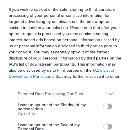
Van Bommel begint bij België met achterstand:
If you wish to opt-out of the sale, sharing to third parties, or
niet tactisch, maar taalkundig
processing of your personal or sensitive information for
targeted advertising by us, please use the below opt-out
section to confirm your selection. Please note that after your
Transferclausule Joey Veerman uitgelegd: voor
opt-out request is processed you may continue seeing
dit bedrag kan PSV'er vertrekken
interest-based ads based on personal information utilized by
us or personal information disclosed to third parties prior to
Dit ziet de Belgische voetbalbond in Mark van
your opt-out. You may separately opt-out of the further
Bommel als nieuwe bondscoach
disclosure of your personal information by third parties on the
IAB’s list of downstream participants. This information may
also be disclosed by us to third parties on the
IAB’s List of
Nieuw spoor voor PSV: Kostic duikt op als
serieuze optie
Downstream Participants
that may further disclose it to other
third parties.
Italiaanse media: Perisic wacht op telefoontje
Personal Data Processing Opt Outs
van Internazionale
I want to opt-out of the Sharing of my
personal data.
Bosz wil niets weten van Oranje: PSV-trainer
Opted In
kapt interview abrupt af
I want to opt-out of the Sale of my
Personal Data.
Wanneer is de loting voor de Champions