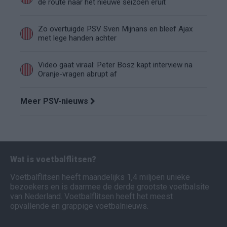
de route naar het nieuwe seizoen eruit
Zo overtuigde PSV Sven Mijnans en bleef Ajax
met lege handen achter
Video gaat viraal: Peter Bosz kapt interview na
Oranje-vragen abrupt af
Meer PSV-nieuws
Wat is voetbalflitsen?
Voetbalflitsen heeft maandelijks 1,4 miljoen unieke
bezoekers en is daarmee de derde grootste voetbalsite
van Nederland. Voetbalflitsen heeft het meest
opvallende en grappige voetbalnieuws.