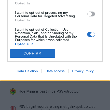
Opted In
League? PSV en Feyenoord weten dan hun
tegenstanders
I want to opt-out of processing my
Personal Data for Targeted Advertising.
Zo verliep de carrière van Armando Obispo bij
Opted In
PSV
I want to opt-out of Collection, Use,
Retention, Sale, and/or Sharing of my
Personal Data that Is Unrelated with the
Ajax en PSV strijden om Braziliaans talent met
Purposes for which it was collected.
afkoopclausule van 80 miljoen
Opted Out
CONFIRM
Joey Veerman verkoopt woning in Eindhoven
voor bedrag boven de vraagprijs
Data Deletion
Data Access
Privacy Policy
Bizarre wending bij PSV: speler krijgt rood en
mag tóch verder
Hoe Mijnans past in de PSV-structuur
PSV begint voorbereiding met gelijkspel: zo ziet