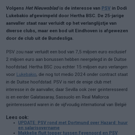
Volgens
Het Nieuwsblad
is de interesse van
PSV
in Dodi
Lukebakio afgewimpeld door Hertha BSC. De 25-jarige
aanvaller staat naar verluidt op het verlanglijstje van
diverse clubs, maar een bod uit Eindhoven is afgewezen
door de club uit de Bundesliga.
PSV zou naar verluidt een bod van 7,5 miljoen euro exclusief
2 miljoen euro aan bonussen hebben neergelegd in de Duitse
hoofdstad. Hertha BSC zou echter 15 miljoen euro verlangen
voor
Lukebakio
, die nog tot medio 2024 onder contract staat
in de Duitse hoofdstad. PSV is niet de enige club met
interesse in de aanvaller, daar Sevilla ook zeer geïnteresseerd
is en eerder Galatasaray, Sassuolo en Real Mallorca
geïnteresseerd waren in de vijfvoudig international van België
Lees ook:
UPDATE: PSV rond met Dortmund over Hazard: huur
en salarisovername
Makkelie fluit topper tussen Feyenoord en PSV