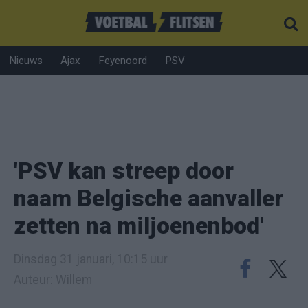
Nieuws
Ajax
Feyenoord
PSV
'PSV kan streep door
naam Belgische aanvaller
zetten na miljoenenbod'
Dinsdag 31 januari, 10:15 uur
Auteur: Willem