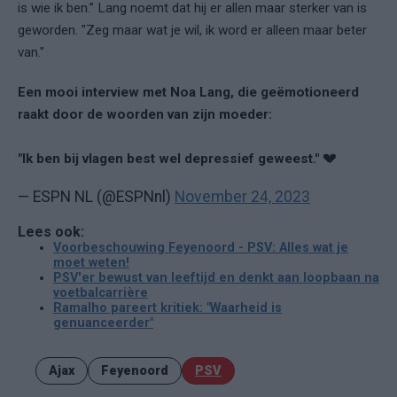
is wie ik ben.” Lang noemt dat hij er allen maar sterker van is
geworden. "Zeg maar wat je wil, ik word er alleen maar beter
van."
Een mooi interview met Noa Lang, die geëmotioneerd
raakt door de woorden van zijn moeder:
"Ik ben bij vlagen best wel depressief geweest." 💔
— ESPN NL (@ESPNnl)
November 24, 2023
Lees ook:
Voorbeschouwing Feyenoord - PSV: Alles wat je
moet weten!
PSV'er bewust van leeftijd en denkt aan loopbaan na
voetbalcarrière
Ramalho pareert kritiek: "Waarheid is
genuanceerder"
Ajax
Feyenoord
PSV