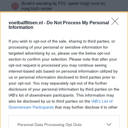
Bizarre wending bij PSV: speler krijgt rood en
mag tóch verder
voetbalflitsen.nl -
Do Not Process My Personal
Hoe Mijnans past in de PSV-structuur
Information
If you wish to opt-out of the sale, sharing to third parties, or
PSV begint voorbereiding met gelijkspel: zo ziet
processing of your personal or sensitive information for
de route naar het nieuwe seizoen eruit
targeted advertising by us, please use the below opt-out
section to confirm your selection. Please note that after your
Zo overtuigde PSV Sven Mijnans en bleef Ajax
opt-out request is processed you may continue seeing
met lege handen achter
interest-based ads based on personal information utilized by
us or personal information disclosed to third parties prior to
your opt-out. You may separately opt-out of the further
Video gaat viraal: Peter Bosz kapt interview na
disclosure of your personal information by third parties on the
Oranje-vragen abrupt af
IAB’s list of downstream participants. This information may
also be disclosed by us to third parties on the
IAB’s List of
PSV kijkt naar Geertruida en raakt gevoelige
Downstream Participants
that may further disclose it to other
transferlijn
third parties.
Personal Data Processing Opt Outs
PSV kiest met Tygo Land opnieuw voor de lange