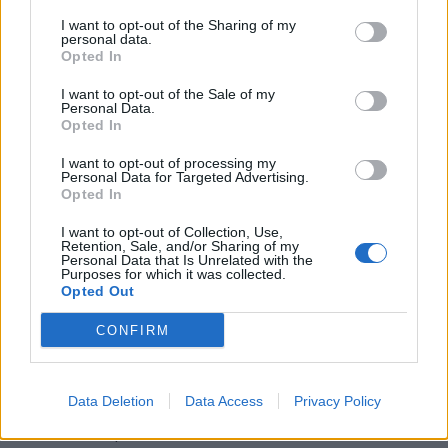
route
I want to opt-out of the Sharing of my
personal data.
Opted In
Overzicht: Zo presteren de PSV-spelers op het
WK 2026
I want to opt-out of the Sale of my
Personal Data.
Opted In
Zo ziet de voorbereiding van PSV eruit richting
het nieuwe seizoen
I want to opt-out of processing my
Personal Data for Targeted Advertising.
Opted In
BREAKING: Bayern en PSV bereiken record-deal
over Saibari
I want to opt-out of Collection, Use,
Retention, Sale, and/or Sharing of my
Personal Data that Is Unrelated with the
Van Eindhoven naar München? Waarom Bayern
Purposes for which it was collected.
Opted Out
juist nu overtuigd is van Saibari
CONFIRM
Buitenlandse interesse groeit rond Ryan
Flamingo
Data Deletion
Data Access
Privacy Policy
Geen midweekse speelrondes meer in 26/27: dit
is het plan van de Eredivisie