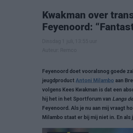
Kwakman over tran
Feyenoord: “Fantast
Dinsdag 1 juli, 13:55 uur
Auteur: Remco
Feyenoord doet vooralsnog goede zak
jeugdproduct
Antoni Milambo
aan Bre
volgens Kees Kwakman is dat een abso
hij het in het Sportforum van
Langs de
Feyenoord. Als je nu aan mij vraagt h
Milambo staat er bij mij niet in. En a