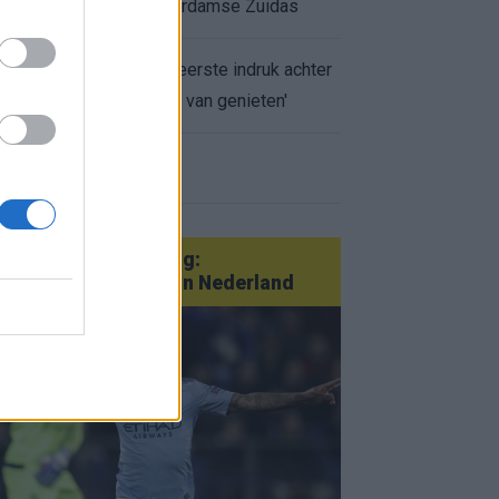
appartement op Amsterdamse Zuidas
Marcos Leonardo laat eerste indruk achter
bij Ajax: 'Hier gaan fans van genieten'
r nieuws
an Götze tot Sterling:
tatementtransfers in Nederland