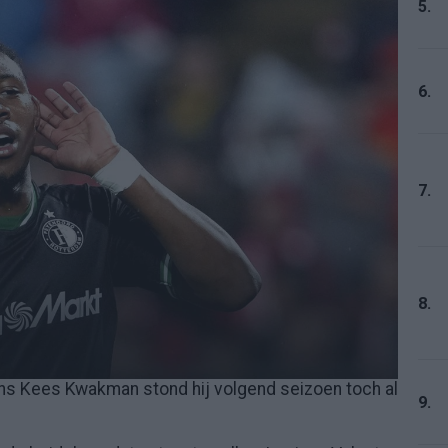
5.
6.
7.
8.
ens Kees Kwakman stond hij volgend seizoen toch al
9.