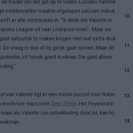
de buidel om dat gat op te vullen: Luciano Valente
ige middenvelder maakte afgelopen seizoen indruk
10.
eeft er alle vertrouwen in: “Ik denk dat Valente er
hampions League uit naar Liverpool moet… Maar we
gaat natuurlijk te maken krijgen met wat extra druk
11.
De vraag is dus of hij gelijk gaat spelen. Maar dit
potentie, zit fysiek goed in elkaar. Die gaat alleen
iding.”
12.
t van Valente ligt er een mooie puzzel voor Robin
13.
n eredivisie-topscorer
Sem Steijn
. Het Feyenoord-
 maar als Valente zijn ontwikkeling doorzet, kan hij
14.
 Kwakman.