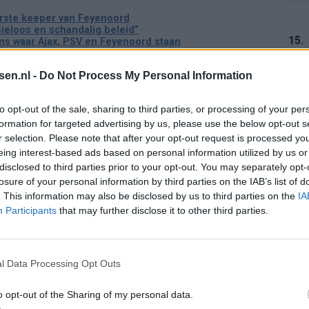
erste keeper van Feyenoord
ieloos en schandalig beleid”
15.
ens waar Ajax, PSV en Feyenoord staan
 aan de bak moeten: het belang van een voorbereiding
tsen.nl -
Do Not Process My Personal Information
16.
to opt-out of the sale, sharing to third parties, or processing of your per
formation for targeted advertising by us, please use the below opt-out s
r selection. Please note that after your opt-out request is processed y
eing interest-based ads based on personal information utilized by us or
17.
disclosed to third parties prior to your opt-out. You may separately opt-
losure of your personal information by third parties on the IAB’s list of
. This information may also be disclosed by us to third parties on the
IA
Rooij barst los
Participants
that may further disclose it to other third parties.
18.
kiest Marokko boven Oranje
l Data Processing Opt Outs
aris en contractdetails
o opt-out of the Sharing of my personal data.
19.