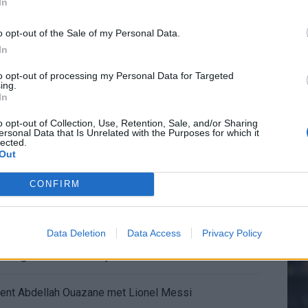
rdeal met koopoptie van 22 miljoen
In
o opt-out of the Sale of my Personal Data.
 afgeknipte sokken na blunder met tenues
In
20.
e appartement op Amsterdamse Zuidas
to opt-out of processing my Personal Data for Targeted
ing.
In
Mee
chter bij Ajax: 'Hier gaan fans van genieten'
o opt-out of Collection, Use, Retention, Sale, and/or Sharing
ersonal Data that Is Unrelated with the Purposes for which it
lected.
r zijn de duels te zien
Out
V
s
ermarkt blijft cruciaal
CONFIRM
ft Europese geschiedenis
Data Deletion
Data Access
Privacy Policy
en begint in de basis bij FC Barcelona
alent Abdellah Ouazane met Lionel Messi