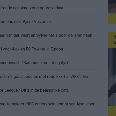
de ronde na ruime zege op Vojvodina
voelens naar Ajax - Vojvodina
ael van der Vaart en Sylvie Meis door de jaren heen
H
w
el voor Ajax en FC Twente in Europa
 bondscoach: "Kampioen met Jong Ajax"
n schrijft geschiedenis met rode kaart in WK-finale
e League? Dit zijn de belangrijke data
isie-terugkeer: NEC onderzoekt komst van Ajax-icoon