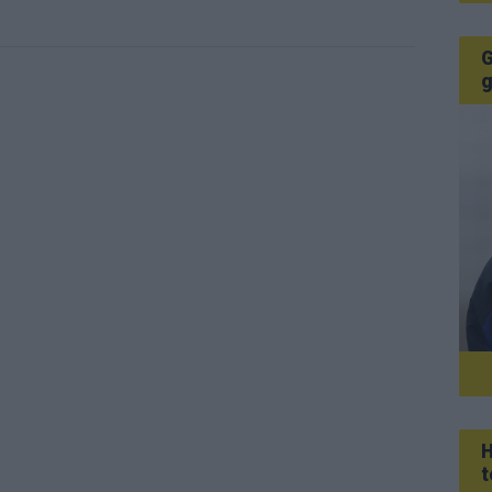
G
g
H
t