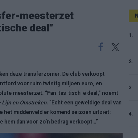
sfer-meesterzet
N
ische deal"
1.
2.
en deze transferzomer. De club verkoopt
ntford voor ruim twintig miljoen euro, en
3.
lute meesterzet. “Fan-tas-tisch-e deal,” noemt
 Lijn en Omstreken
. “Echt een geweldige deal van
oe het middenveld er komend seizoen uitziet:
4.
ls je hem dan voor zo’n bedrag verkoopt…”