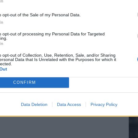
In
el voor Ajax en FC Twente in Europa
o opt-out of the Sale of my Personal Data.
 bondscoach: "Kampioen met Jong Ajax"
In
20.
to opt-out of processing my Personal Data for Targeted
n schrijft geschiedenis met rode kaart in WK-finale
ing.
In
Mee
e League? Dit zijn de belangrijke data
o opt-out of Collection, Use, Retention, Sale, and/or Sharing
ersonal Data that Is Unrelated with the Purposes for which it
lected.
Out
isie-terugkeer: NEC onderzoekt komst van Ajax-icoon
V
s
CONFIRM
Data Deletion
Data Access
Privacy Policy