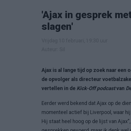
'Ajax in gesprek me
slagen'
Vrijdag 10 februari, 19:30 uur
Auteur: Sil
Ajax is al lange tijd op zoek naar een
de opvolger als directeur voetbalzak
vertellen in de
Kick-Off podcast
van
De
Eerder werd bekend dat Ajax op de dien
momenteel actief bij Liverpool, waar hij 
Hij staat heel hoog op de lijst van Ajax”
gesprekken gevoerd, maar ik denk wel d