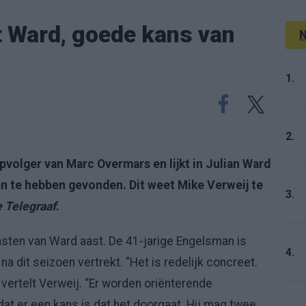
t Ward, goede kans van
N
1.
2.
 opvolger van Marc Overmars en lijkt in Julian Ward
en te hebben gevonden. Dit weet Mike Verweij te
3.
 Telegraaf
.
sten van Ward aast. De 41-jarige Engelsman is
4.
na dit seizoen vertrekt. “Het is redelijk concreet.
, vertelt Verweij. “Er worden oriënterende
at er een kans is dat het doorgaat. Hij mag twee