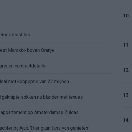
10.
Rooij barst los
11.
kiest Marokko boven Oranje
aris en contractdetails
12.
rdeal met koopoptie van 22 miljoen
13.
 afgeknipte sokken na blunder met tenues
e appartement op Amsterdamse Zuidas
14.
chter bij Ajax: 'Hier gaan fans van genieten'