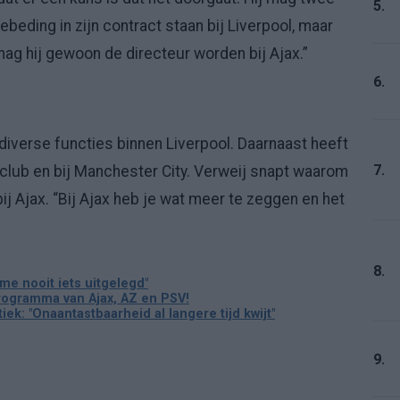
5.
ebeding in zijn contract staan bij Liverpool, maar
ag hij gewoon de directeur worden bij Ajax.”
6.
diverse functies binnen Liverpool. Daarnaast heeft
7.
opclub en bij Manchester City. Verweij snapt waarom
j Ajax. “Bij Ajax heb je wat meer te zeggen en het
8.
me nooit iets uitgelegd"
rogramma van Ajax, AZ en PSV!
ek: "Onaantastbaarheid al langere tijd kwijt"
9.