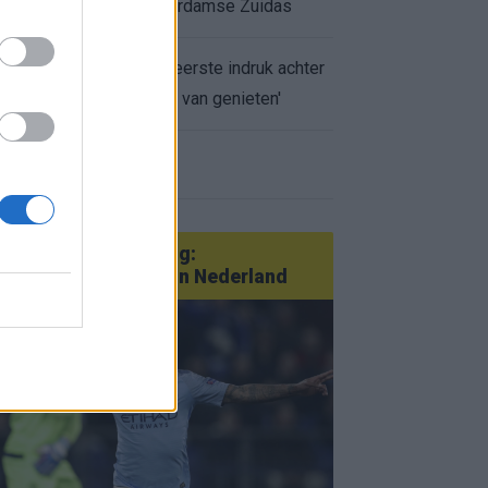
appartement op Amsterdamse Zuidas
Marcos Leonardo laat eerste indruk achter
bij Ajax: 'Hier gaan fans van genieten'
r nieuws
an Götze tot Sterling:
tatementtransfers in Nederland