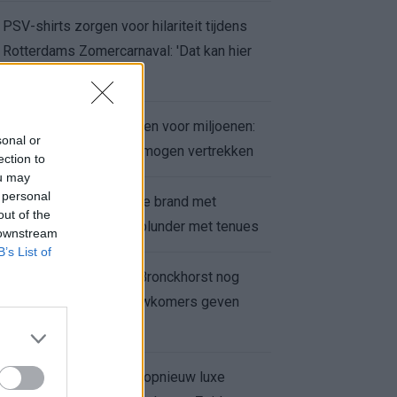
PSV-shirts zorgen voor hilariteit tijdens
Rotterdams Zomercarnaval: 'Dat kan hier
niet'
Feyenoord zet deur open voor miljoenen:
sonal or
Ueda en Hadj Moussa mogen vertrekken
ection to
ou may
 personal
Ajax helpt Burnley uit de brand met
out of the
afgeknipte sokken na blunder met tenues
 downstream
B’s List of
Feyenoord onder Van Bronckhorst nog
altijd ongeslagen: nieuwkomers geven
hoop
Hakim Ziyech verhuurt opnieuw luxe