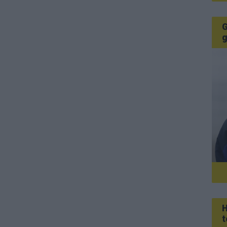
G
g
H
t