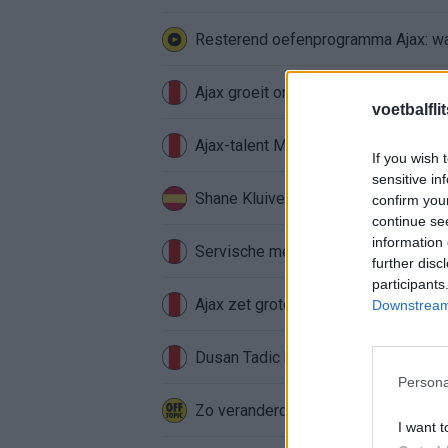
Resterend oefenprogramma Ajax: waa
Ajax groeit onder Míchel, maar transf
voetbalfli
Ajax-talent Mohamed Abdalla schrij
If you wish 
sensitive in
Shane Kluivert krijgt kans van Flick 
confirm you
continue se
information 
Servische media vergelijken Ajax-t
further disc
participants
Ajax zet grote stap richting volgen
Downstream 
Dusan Tadic kijkt met bijzondere ge
Persona
Zo veranderde de relatie tussen Raf
I want t