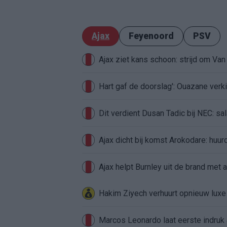
Ajax
Feyenoord
PSV
Ajax ziet kans schoon: strijd om Van 
Hart gaf de doorslag': Ouazane ver
Dit verdient Dusan Tadic bij NEC: sal
Ajax dicht bij komst Arokodare: huu
Ajax helpt Burnley uit de brand met
Hakim Ziyech verhuurt opnieuw lux
Marcos Leonardo laat eerste indruk a