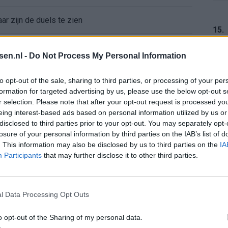
r zijn de duels te zien
15.
ermarkt blijft cruciaal
tsen.nl -
Do Not Process My Personal Information
ft Europese geschiedenis
16.
to opt-out of the sale, sharing to third parties, or processing of your per
formation for targeted advertising by us, please use the below opt-out s
en begint in de basis bij FC Barcelona
r selection. Please note that after your opt-out request is processed y
eing interest-based ads based on personal information utilized by us or
17.
disclosed to third parties prior to your opt-out. You may separately opt-
alent Abdellah Ouazane met Lionel Messi
losure of your personal information by third parties on the IAB’s list of
. This information may also be disclosed by us to third parties on the
IA
de ronde na ruime zege op Vojvodina
Participants
that may further disclose it to other third parties.
18.
voelens naar Ajax - Vojvodina
l Data Processing Opt Outs
ael van der Vaart en Sylvie Meis door de jaren heen
o opt-out of the Sharing of my personal data.
19.