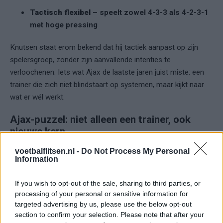
Tactisch flexibel
– speelt zowel 4-3-3 als 4-2-3-1
met hoge pressing
Knutsen staat erom bekend dat hij tactiek aanpast op zijn
spelersgroep, zonder zijn aanvallende intenties te
verloochenen. Iets wat Ajax de laatste jaren juist miste: een
trainer die zich niet blindstaart op systemen, maar kijkt naar
wat er wél werkt.
Ajax-puzzel: niet alleen een trainer, ook
nieuwe kern
voetbalflitsen.nl -
Do Not Process My Personal
De keuze voor een nieuwe trainer wordt extra
Information
belangrijk omdat Ajax zich opmaakt voor een
grote zomerse
leegloop
. Onder meer
Jorrel Hato
,
Kenneth Taylor
,
Brian
If you wish to opt-out of the sale, sharing to third parties, or
Brobbey
en
Josip Sutalo
kunnen de club wel eens verlaten.
processing of your personal or sensitive information for
Met name Hato wordt gelinkt aan Newcastle United, dat zijn
targeted advertising by us, please use the below opt-out
section to confirm your selection. Please note that after your
zoektocht naar een jonge centrumverdediger heeft opgevoerd