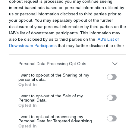
opt-out request is processed you may continue seeing
en
Juventus aast op Sutalo
.
interest-based ads based on personal information utilized by
us or personal information disclosed to third parties prior to
Wanneer valt de beslissing omtrent nieuwe
your opt-out. You may separately opt-out of the further
Ajax-coach
disclosure of your personal information by third parties on the
IAB’s list of downstream participants. This information may
De verwachting is dat Ajax met
Alex Kroes
binnen enkele
also be disclosed by us to third parties on the
IAB’s List of
weken knopen doorhakt. De nieuwe trainer zal een sleutelrol
Downstream Participants
that may further disclose it to other
third parties.
krijgen in het doorselecteren van de spelersgroep én in het
bepalen van het nieuwe spelmodel. Knutsen heeft in
Personal Data Processing Opt Outs
Noorwegen bewezen een club te kunnen transformeren – nu
is de vraag: durft Ajax het dit keer wél aan?
I want to opt-out of the Sharing of my
personal data.
Opted In
Ajax
Feyenoord
PSV
I want to opt-out of the Sale of my
Personal Data.
Ajax ziet kans schoon: strijd om Van Rooij barst
Opted In
los
I want to opt-out of processing my
Personal Data for Targeted Advertising.
Opted In
Hart gaf de doorslag': Ouazane verkiest Marokko
boven Oranje