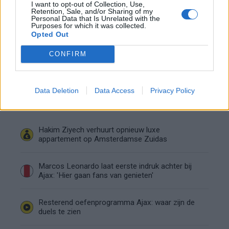
I want to opt-out of Collection, Use,
Retention, Sale, and/or Sharing of my
Personal Data that Is Unrelated with the
Dit verdient Dusan Tadic bij NEC: salaris en
Purposes for which it was collected.
contractdetails
Opted Out
CONFIRM
Ajax dicht bij komst Arokodare: huurdeal met
koopoptie van 22 miljoen
Data Deletion
Data Access
Privacy Policy
Ajax helpt Burnley uit de brand met afgeknipte
sokken na blunder met tenues
Hakim Ziyech verhuurt opnieuw luxe
appartement op Amsterdamse Zuidas
Marcos Leonardo laat eerste indruk achter bij
Ajax: 'Hier gaan fans van genieten'
Resterend oefenprogramma Ajax: waar zijn de
duels te zien