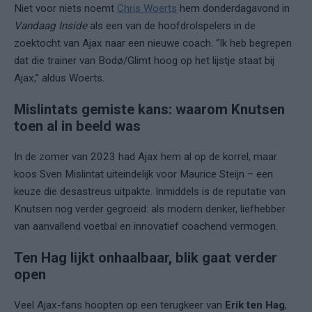
Niet voor niets noemt
Chris Woerts
hem donderdagavond in
Vandaag Inside
als een van de hoofdrolspelers in de
zoektocht van Ajax naar een nieuwe coach. “Ik heb begrepen
dat die trainer van Bodø/Glimt hoog op het lijstje staat bij
Ajax,” aldus Woerts.
Mislintats gemiste kans: waarom Knutsen
toen al in beeld was
In de zomer van 2023 had Ajax hem al op de korrel, maar
koos Sven Mislintat uiteindelijk voor Maurice Steijn – een
keuze die desastreus uitpakte. Inmiddels is de reputatie van
Knutsen nog verder gegroeid: als modern denker, liefhebber
van aanvallend voetbal en innovatief coachend vermogen.
Ten Hag lijkt onhaalbaar, blik gaat verder
open
Veel Ajax-fans hoopten op een terugkeer van
Erik ten Hag
,