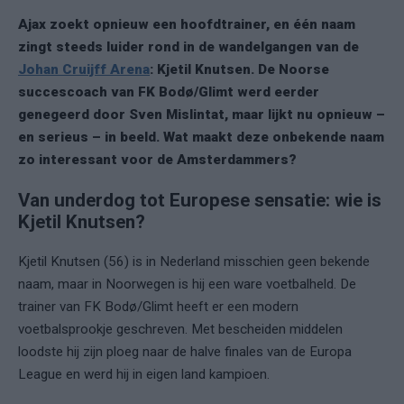
Ajax zoekt opnieuw een hoofdtrainer, en één naam
zingt steeds luider rond in de wandelgangen van de
Johan Cruijff Arena
: Kjetil Knutsen. De Noorse
succescoach van FK Bodø/Glimt werd eerder
genegeerd door Sven Mislintat, maar lijkt nu opnieuw –
en serieus – in beeld. Wat maakt deze onbekende naam
zo interessant voor de Amsterdammers?
Van underdog tot Europese sensatie: wie is
Kjetil Knutsen?
Kjetil Knutsen (56) is in Nederland misschien geen bekende
naam, maar in Noorwegen is hij een ware voetbalheld. De
trainer van FK Bodø/Glimt heeft er een modern
voetbalsprookje geschreven. Met bescheiden middelen
loodste hij zijn ploeg naar de halve finales van de Europa
League en werd hij in eigen land kampioen.