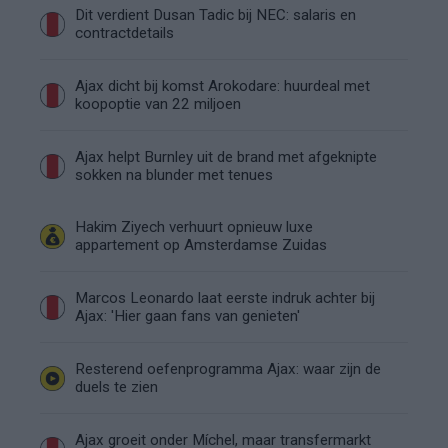
Dit verdient Dusan Tadic bij NEC: salaris en
contractdetails
Ajax dicht bij komst Arokodare: huurdeal met
koopoptie van 22 miljoen
Ajax helpt Burnley uit de brand met afgeknipte
sokken na blunder met tenues
Hakim Ziyech verhuurt opnieuw luxe
appartement op Amsterdamse Zuidas
Marcos Leonardo laat eerste indruk achter bij
Ajax: 'Hier gaan fans van genieten'
Resterend oefenprogramma Ajax: waar zijn de
duels te zien
Ajax groeit onder Míchel, maar transfermarkt