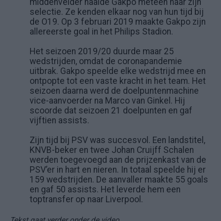
middenvelder haalde Gakpo meteen naar zijn
selectie. Ze kenden elkaar nog van hun tijd bij
de O19. Op 3 februari 2019 maakte Gakpo zijn
allereerste goal in het Philips Stadion.
Het seizoen 2019/20 duurde maar 25
wedstrijden, omdat de coronapandemie
uitbrak. Gakpo speelde elke wedstrijd mee en
ontpopte tot een vaste kracht in het team. Het
seizoen daarna werd de doelpuntenmachine
vice-aanvoerder na Marco van Ginkel. Hij
scoorde dat seizoen 21 doelpunten en gaf
vijftien assists.
Zijn tijd bij PSV was succesvol. Een landstitel,
KNVB-beker en twee Johan Cruijff Schalen
werden toegevoegd aan de prijzenkast van de
PSV’er in hart en nieren. In totaal speelde hij er
159 wedstrijden. De aanvaller maakte 55 goals
en gaf 50 assists. Het leverde hem een
toptransfer op naar Liverpool.
Tekst gaat verder onder de video