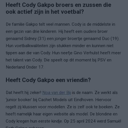
Heeft Cody Gakpo broers en zussen die
ook actief zijn in het voetbal?
De familie Gakpo telt veel mannen. Cody is de middelste in
een gezin van drie kinderen. Hij heeft een oudere broer
genaamd Sidney (31) een jonger broertje genaamd Duc (19).
Hun voetbalkwaliteiten zijn stukken minder en kunnen niet
tippen aan die van Cody. Hun neefje Gino Verhulst heeft meer
het talent van Cody. Die speelt op dit moment bij PSV en
Nederland Onder 17.
Heeft Cody Gakpo een vriendin?
Dat heeft hij zeker!
Noa van der Bij
is de naam. Ze werkt als
‘junior booker’ bij Cachet Models uit Eindhoven. Hiervoor
regelt zij klussen voor modellen. Ze is zelf ook te boeken. Ze
heeft namelijk haar eigen website als model. De blondine en
Cody kregen hun eerste kindje. Op 25 april 2024 werd Samuël