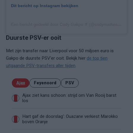
Dit bericht op Instagram bekijken
Een bericht gedeeld door Cody Gakpo ✝️ (@codymathesgakpo)
Duurste PSV-er ooit
Met zijn transfer naar Liverpool voor 50 miljoen euro is
Gakpo de duurste PSV'er ooit. Bekijk hier
de top tien
uitgaande PSV-transfers aller tijden
.
Ajax
Feyenoord
PSV
Ajax ziet kans schoon: strijd om Van Rooij barst
los
Hart gaf de doorslag': Ouazane verkiest Marokko
boven Oranje