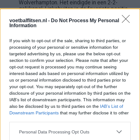
Wolverhampton. Het eindigde in een 2-2-
gelijkspel. Linksbuiten is de favoriete positie
van Gakpo, toch werd hij vaak in de spits gezet
voetbalflitsen.nl -
Do Not Process My Personal
en soms zelfs op het middenveld. In 2024
Information
pakte hij met The Reds wel de eerste prijs.
Namelijk, de EFL Cup. Chelsea werd door een
goal van Virgil van Dijk met 1-0 verslagen.
If you wish to opt-out of the sale, sharing to third parties, or
Misschien maakt hij onder de nieuwe trainer
processing of your personal or sensitive information for
Arne Slot nog meer minuten.
targeted advertising by us, please use the below opt-out
section to confirm your selection. Please note that after your
In zijn tweede seizoen gaat het nog beter.
opt-out request is processed you may continue seeing
Ondanks een blessure is Gakpo erg belangrijk
interest-based ads based on personal information utilized by
bij het winnen van de Premier League!
us or personal information disclosed to third parties prior to
your opt-out. You may separately opt-out of the further
Tekst gaat verder onder de video
disclosure of your personal information by third parties on the
IAB’s list of downstream participants. This information may
also be disclosed by us to third parties on the
IAB’s List of
Downstream Participants
that may further disclose it to other
third parties.
Personal Data Processing Opt Outs