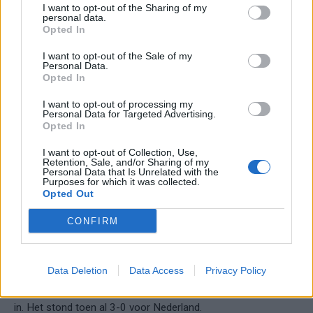
I want to opt-out of the Sharing of my
personal data.
Opted In
I want to opt-out of the Sale of my
Personal Data.
Opted In
I want to opt-out of processing my
Personal Data for Targeted Advertising.
Opted In
I want to opt-out of Collection, Use,
Wanneer maakte Gakpo zijn debuut bij het
Retention, Sale, and/or Sharing of my
Nederlands elftal?
Personal Data that Is Unrelated with the
Purposes for which it was collected.
Opted Out
Vanaf de O18 zit de aanvaller bij het jeugdteam van
Nederland. Voor het EK in 2021 werd Gakpo voor het eerst
CONFIRM
geselecteerd door Frank de Boer voor het eerste elftal van
Oranje
. Tijdens dit toernooi maakt de 1,93 meter lange speler
Data Deletion
Data Access
Privacy Policy
ook zijn debuut. Het ging om de groepswedstrijd tegen
ste
Noord-Macedonië op 21 juni 2021. In de 78
minuut viel hij
in. Het stond toen al 3-0 voor Nederland.