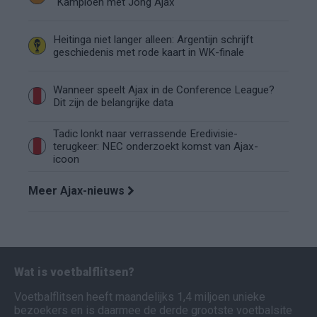
"Kampioen met Jong Ajax"
Heitinga niet langer alleen: Argentijn schrijft
geschiedenis met rode kaart in WK-finale
Wanneer speelt Ajax in de Conference League?
Dit zijn de belangrijke data
Tadic lonkt naar verrassende Eredivisie-
terugkeer: NEC onderzoekt komst van Ajax-
icoon
Meer Ajax-nieuws
Wat is voetbalflitsen?
Voetbalflitsen heeft maandelijks 1,4 miljoen unieke
bezoekers en is daarmee de derde grootste voetbalsite