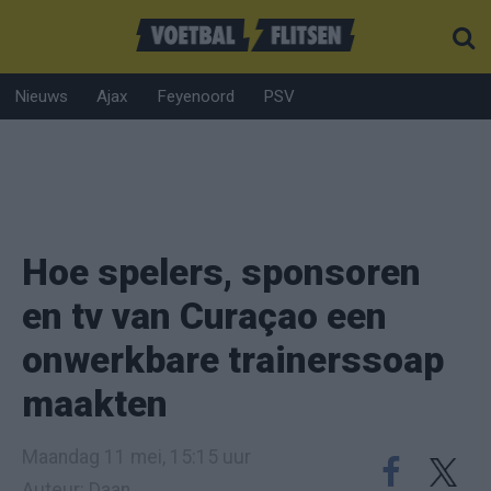
Nieuws
Ajax
Feyenoord
PSV
Hoe spelers, sponsoren
en tv van Curaçao een
onwerkbare trainerssoap
maakten
Maandag 11 mei, 15:15 uur
Auteur: Daan