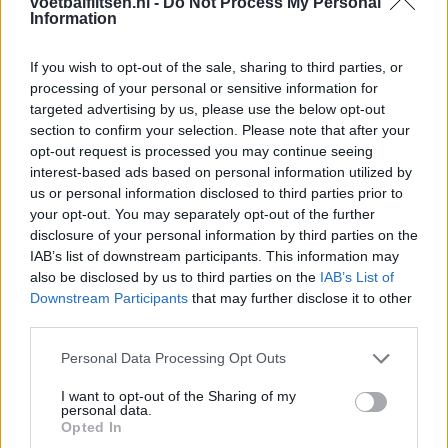
voetbalflitsen.nl -
Do Not Process My Personal
Information
Fred Rutten werd de
If you wish to opt-out of the sale, sharing to third parties, or
tussenoplossing die niemand echt
processing of your personal or sensitive information for
wilde beschermen
targeted advertising by us, please use the below opt-out
section to confirm your selection. Please note that after your
opt-out request is processed you may continue seeing
Dat is misschien nog het pijnlijkst van alles. Rutten stapte in
interest-based ads based on personal information utilized by
toen Curaçao hem nodig had. Niet op een feestelijk moment,
us or personal information disclosed to third parties prior to
maar juist op een ingewikkeld moment. En nu het sentiment
your opt-out. You may separately opt-out of the further
weer kantelt, lijkt bijna niemand zich verplicht te voelen hem
disclosure of your personal information by third parties on the
echt te beschermen.
IAB’s list of downstream participants. This information may
also be disclosed by us to third parties on the
IAB’s List of
Downstream Participants
that may further disclose it to other
Hugo Borst raakte daar een gevoelige snaar. Niet alleen
third parties.
omdat hij Rutten als trainer hoog aanslaat, maar omdat hij
hem ook neerzet als een loyale, fatsoenlijke vakman. Iemand
Personal Data Processing Opt Outs
die zelfs een scoutingsrapport over Duitsland uit eigen zak
I want to opt-out of the Sharing of my
betaalt als de bond daar te arm voor is. Dat detail is bijna te
personal data.
goed om te verzinnen, juist omdat het zo veel zegt. Het laat
Opted In