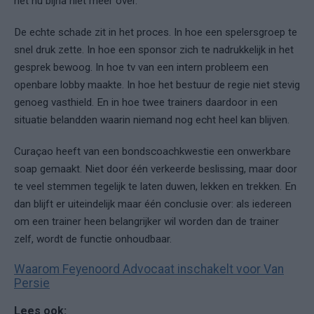
het nu bijna niet meer over.
De echte schade zit in het proces. In hoe een spelersgroep te
snel druk zette. In hoe een sponsor zich te nadrukkelijk in het
gesprek bewoog. In hoe tv van een intern probleem een
openbare lobby maakte. In hoe het bestuur de regie niet stevig
genoeg vasthield. En in hoe twee trainers daardoor in een
situatie belandden waarin niemand nog echt heel kan blijven.
Curaçao heeft van een bondscoachkwestie een onwerkbare
soap gemaakt. Niet door één verkeerde beslissing, maar door
te veel stemmen tegelijk te laten duwen, lekken en trekken. En
dan blijft er uiteindelijk maar één conclusie over: als iedereen
om een trainer heen belangrijker wil worden dan de trainer
zelf, wordt de functie onhoudbaar.
Waarom Feyenoord Advocaat inschakelt voor Van
Persie
Lees ook: