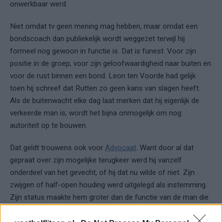
onwerkbaar werd.
Niet omdat tv geen mening mag hebben, maar omdat een
bondscoach dan publiekelijk wordt weggezet terwijl hij
formeel nog gewoon in functie is. Dat is funest. Voor zijn
positie in de groep, voor zijn geloofwaardigheid naar buiten en
voor de rust binnen een bond. Leon ten Voorde had gelijk
toen hij schreef dat Rutten zo geen kans van slagen heeft.
Als de buitenwacht elke dag laat merken dat hij eigenlijk de
verkeerde man is, wordt het bijna onmogelijk om nog
autoriteit op te bouwen.
Dat geldt trouwens ook voor
Advocaat
. Want door al dat
gepraat over zijn mogelijke terugkeer werd hij vanzelf
onderdeel van het gevecht, of hij dat nu wilde of niet. Zijn
zwijgen of half-open houding werd uitgelegd als instemming.
Zijn status maakte hem groter dan de functie van de man die
er zat. Daarmee werd ook hij meegezogen in een verhaal dat
allang niet meer schoon was.