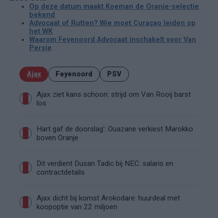
Op deze datum maakt Koeman de Oranje-selectie
bekend
Advocaat of Rutten? Wie moet Curaçao leiden op
het WK
Waarom Feyenoord Advocaat inschakelt voor Van
Persie
Ajax
Feyenoord
PSV
Ajax ziet kans schoon: strijd om Van Rooij barst
los
Hart gaf de doorslag': Ouazane verkiest Marokko
boven Oranje
Dit verdient Dusan Tadic bij NEC: salaris en
contractdetails
Ajax dicht bij komst Arokodare: huurdeal met
koopoptie van 22 miljoen