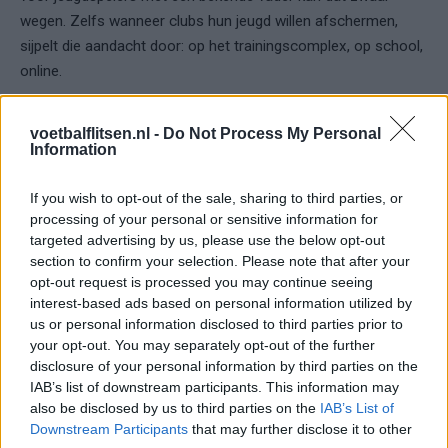
wegen. Zelfs wanneer clubs hun jeugd willen afschermen,
sijpelt die aandacht door: op het trainingscomplex, op school,
online.
Voor sommige ouders is dat simpelweg te veel in een fase
voetbalflitsen.nl -
Do Not Process My Personal
waarin fouten maken onderdeel moet zijn van het leerproces.
Information
Geen afwijzing van Rotterdamse
If you wish to opt-out of the sale, sharing to third parties, or
clubs
processing of your personal or sensitive information for
targeted advertising by us, please use the below opt-out
section to confirm your selection. Please note that after your
De keuze voor
PSV
is geen oordeel over Feyenoord of
opt-out request is processed you may continue seeing
Sparta. Het is geen afwijzing van de stad, maar een kwestie
interest-based ads based on personal information utilized by
van timing. Een jeugdcontract is geen eindpunt, maar een
us or personal information disclosed to third parties prior to
begin — en een fragiel begin bovendien.
your opt-out. You may separately opt-out of the further
disclosure of your personal information by third parties on the
Ouders die zelf in het voetbal hebben gezeten, weten hoe
IAB’s list of downstream participants. This information may
also be disclosed by us to third parties on the
IAB’s List of
weinig garanties er zijn. Juist daarom kiezen zij soms voor
Downstream Participants
that may further disclose it to other
rust boven emotie. Voor een omgeving waar een kind eerst