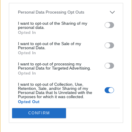
third parties.
speler mag zijn, en pas later eventueel symbool.
Personal Data Processing Opt Outs
Wat dit zegt over modern
I want to opt-out of the Sharing of my
jeugdvoetbal
personal data.
Opted In
Dit verhaal past in een bredere ontwikkeling binnen het
I want to opt-out of the Sale of my
Personal Data.
jeugdvoetbal. Talent is minder lokaal geworden. Ouders
Opted In
vergelijken clubs, opleidingen en omgevingen steeds bewuster.
Zeker ouders die weten hoe het systeem werkt.
I want to opt-out of processing my
Personal Data for Targeted Advertising.
Opted In
Bekendheid is daarin geen voordeel, maar een factor om
rekening mee te houden.
I want to opt-out of Collection, Use,
Retention, Sale, and/or Sharing of my
Personal Data that Is Unrelated with the
Waar het eindigt, blijft open
Purposes for which it was collected.
Opted Out
Of deze jongens ooit terugkeren naar Rotterdam, weet
CONFIRM
niemand. Dat weten hun vaders ook. Maar dat hun eerste stap
bij PSV ligt, zegt vooral dit: dat in het moderne jeugdvoetbal