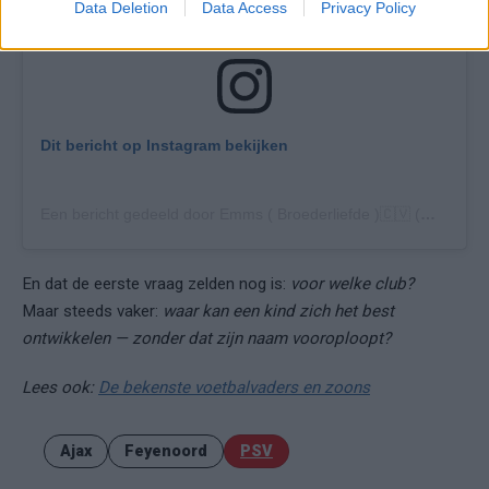
de omgeving steeds zwaarder weegt dan de postcode.
Data Deletion
Data Access
Privacy Policy
Dit bericht op Instagram bekijken
Een bericht gedeeld door Emms ( Broederliefde )🇨🇻 (@emms_bl)
En dat de eerste vraag zelden nog is:
voor welke club?
Maar steeds vaker:
waar kan een kind zich het best
ontwikkelen — zonder dat zijn naam vooroploopt?
Lees ook:
De bekenste voetbalvaders en zoons
Ajax
Feyenoord
PSV