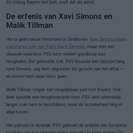
En zolang Bayern niet belt, voelt dat als winst.
De erfenis van Xavi Simons en
Malik Tillman
Het is geen nieuw fenomeen in Eindhoven.
Xavi Simons kwam
transfervrij over van Paris Saint-Germain
, maar met een
clausule waardoor PSG hem relatief goedkoop kon
terughalen. Dat gebeurde ook. PSV bouwde een seizoen lang
rond Simons, zag hem uitgroeien tot gezicht van het elftal —
en moest hem weer laten gaan.
Malik Tillman volgde een vergelijkbaar pad met Bayern. Ook
daar speelde een terugkoopoptie mee. PSV wist uiteindelijk
langer over hem te beschikken, maar de onzekerheid hing er
altijd boven.
Het patroon is duidelijk: PSV gebruikt de ambitie van Europese
topclubs om hun talenten elders minuten te laten maken. De