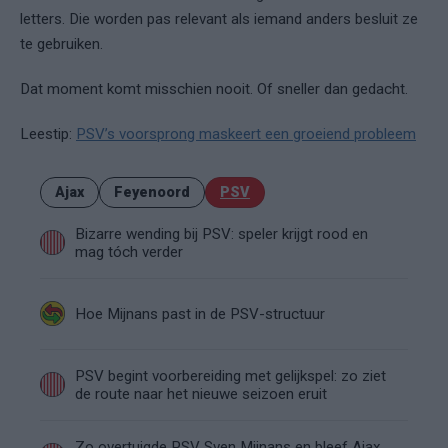
letters. Die worden pas relevant als iemand anders besluit ze
te gebruiken.
Dat moment komt misschien nooit. Of sneller dan gedacht.
Leestip:
PSV’s voorsprong maskeert een groeiend probleem
Ajax
Feyenoord
PSV
Bizarre wending bij PSV: speler krijgt rood en
mag tóch verder
Hoe Mijnans past in de PSV-structuur
PSV begint voorbereiding met gelijkspel: zo ziet
de route naar het nieuwe seizoen eruit
Zo overtuigde PSV Sven Mijnans en bleef Ajax