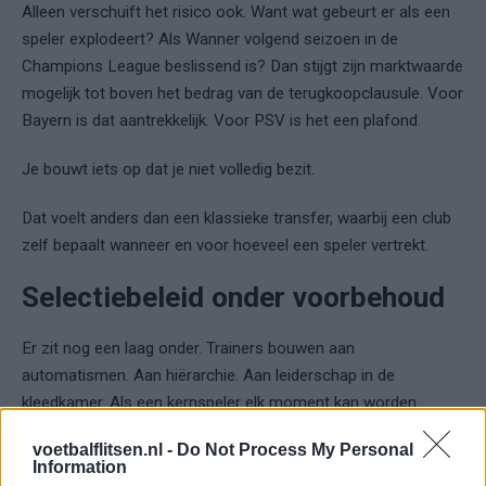
Alleen verschuift het risico ook. Want wat gebeurt er als een
speler explodeert? Als Wanner volgend seizoen in de
Champions League beslissend is? Dan stijgt zijn marktwaarde
mogelijk tot boven het bedrag van de terugkoopclausule. Voor
Bayern is dat aantrekkelijk. Voor PSV is het een plafond.
Je bouwt iets op dat je niet volledig bezit.
Dat voelt anders dan een klassieke transfer, waarbij een club
zelf bepaalt wanneer en voor hoeveel een speler vertrekt.
Selectiebeleid onder voorbehoud
Er zit nog een laag onder. Trainers bouwen aan
automatismen. Aan hiërarchie. Aan leiderschap in de
kleedkamer. Als een kernspeler elk moment kan worden
teruggehaald, moet je daar rekening mee houden.
voetbalflitsen.nl -
Do Not Process My Personal
Information
Dat beïnvloedt keuzes.