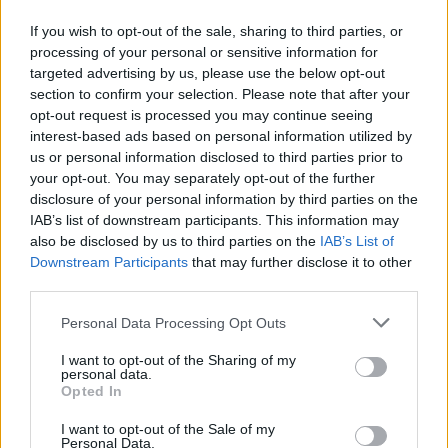
If you wish to opt-out of the sale, sharing to third parties, or
Investeer je volledig in zo’n speler? Maak je hem het gezicht
processing of your personal or sensitive information for
van je project? Of houd je altijd een alternatief achter de
targeted advertising by us, please use the below opt-out
hand? Het zijn vragen die niet op het veld zichtbaar zijn, maar
section to confirm your selection. Please note that after your
wel meespelen in beleidskamers.
opt-out request is processed you may continue seeing
interest-based ads based on personal information utilized by
Bij PSV lijkt het antwoord voorlopig pragmatisch: ja, we
us or personal information disclosed to third parties prior to
your opt-out. You may separately opt-out of the further
investeren. Want de kans dat Bayern daadwerkelijk toeslaat, is
disclosure of your personal information by third parties on the
geen zekerheid. Veel hangt af van concurrentie in München,
IAB’s list of downstream participants. This information may
blessures, de sportieve koers daar.
also be disclosed by us to third parties on the
IAB’s List of
Downstream Participants
that may further disclose it to other
Totdat die telefoon gaat, telt alleen wat er in Eindhoven
third parties.
gebeurt.
Personal Data Processing Opt Outs
De realiteit van de Nederlandse
I want to opt-out of the Sharing of my
markt
personal data.
Opted In
De
buyback-constructie
past bij de positie van PSV in Europa.
I want to opt-out of the Sale of my
Personal Data.